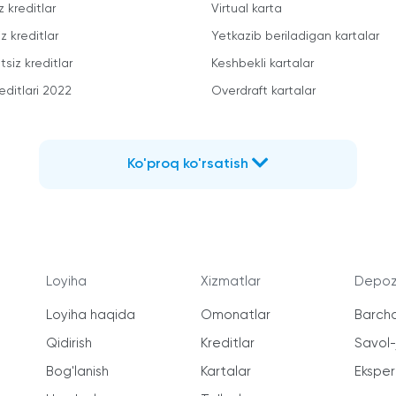
z kreditlar
Virtual karta
z kreditlar
Yetkazib beriladigan kartalar
siz kreditlar
Keshbekli kartalar
editlari 2022
Overdraft kartalar
Ko'proq ko'rsatish
Loyiha
Xizmatlar
Depozi
Loyiha haqida
Omonatlar
Barcha
Qidirish
Kreditlar
Savol
Bog'lanish
Kartalar
Ekspert