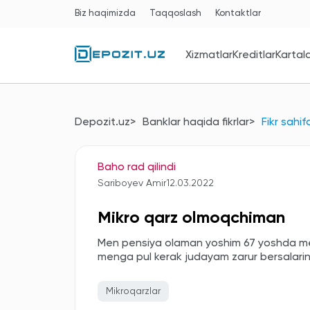
Biz haqimizda
Taqqoslash
Kontaktlar
Xizmatlar
Kreditlar
Kartal
Depozit.uz
Banklar haqida fikrlar
Fikr sahif
Baho rad qilindi
Sariboyev Amir
12.03.2022
Mikro qarz olmoqchiman
Men pensiya olaman yoshim 67 yoshda me
menga pul kerak judayam zarur bersalari
Mikroqarzlar