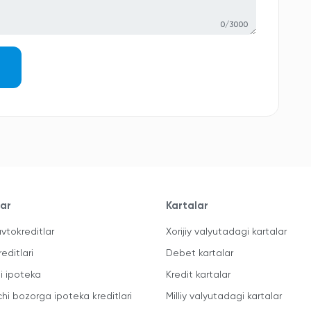
0/3000
lar
Kartalar
vtokreditlar
Xorijiy valyutadagi kartalar
reditlari
Debet kartalar
li ipoteka
Kredit kartalar
chi bozorga ipoteka kreditlari
Milliy valyutadagi kartalar