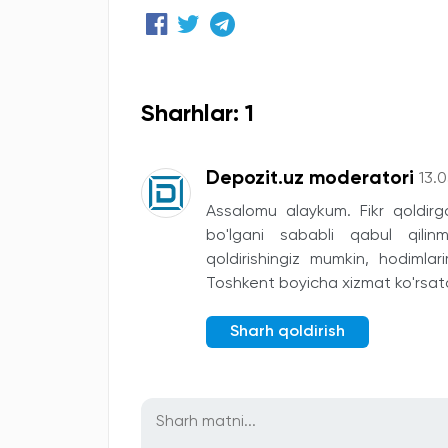
Sharhlar: 1
Depozit.uz moderatori
13.
Assalomu alaykum. Fikr qoldirga
bo'lgani sababli qabul qilin
qoldirishingiz mumkin, hodimlar
Toshkent boyicha xizmat ko'rsat
Sharh qoldirish