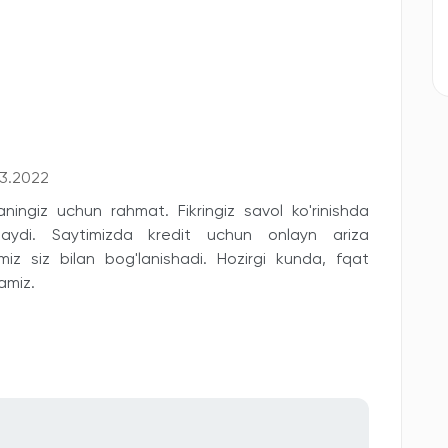
03.2022
ningiz uchun rahmat. Fikringiz savol ko'rinishda
maydi. Saytimizda kredit uchun onlayn ariza
imiz siz bilan bog'lanishadi. Hozirgi kunda, fqat
amiz.