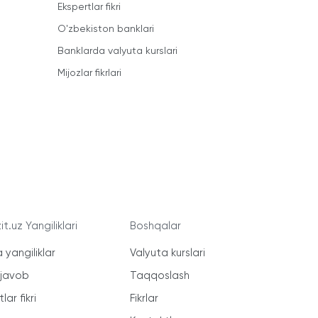
Ekspertlar fikri
O'zbekiston banklari
Banklarda valyuta kurslari
Mijozlar fikrlari
t.uz Yangiliklari
Boshqalar
 yangiliklar
Valyuta kurslari
-javob
Taqqoslash
lar fikri
Fikrlar