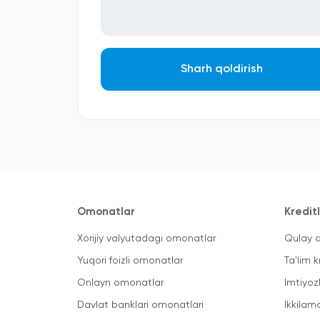
Sharh qoldirish
Omonatlar
Kredit
Xorijiy valyutadagi omonatlar
Qulay a
Yuqori foizli omonatlar
Ta'lim k
Onlayn omonatlar
Imtiyoz
Davlat banklari omonatlari
Ikkilam