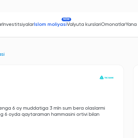
NEW
ar
Investitsiyalar
Islom moliyasi
Valyuta kurslari
Omonatlar
Yana
asi
nga 6 oy muddatiga 3 mln sum bera olaslarmi
ng 6 oyda qaytaraman hammasini ortivi bilan