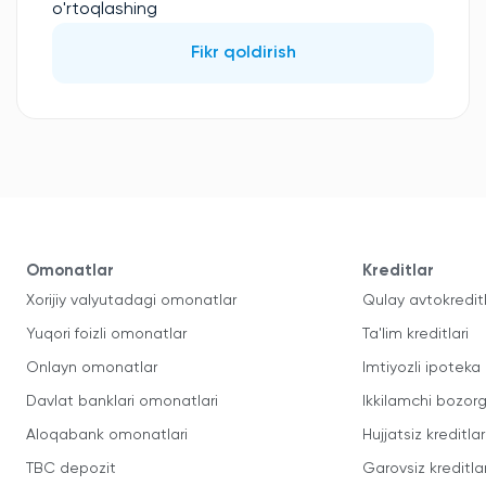
o'rtoqlashing
Fikr qoldirish
Omonatlar
Kreditlar
Xorijiy valyutadagi omonatlar
Qulay avtokredit
Yuqori foizli omonatlar
Ta'lim kreditlari
Onlayn omonatlar
Imtiyozli ipoteka
Davlat banklari omonatlari
Ikkilamchi bozorg
Aloqabank omonatlari
Hujjatsiz kreditlar
TBC depozit
Garovsiz kreditla