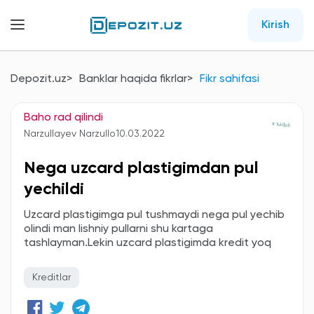
Kirish
Depozit.uz
Banklar haqida fikrlar
Fikr sahifasi
Baho rad qilindi
Narzullayev Narzullo
10.03.2022
Nega uzcard plastigimdan pul
yechildi
Uzcard plastigimga pul tushmaydi nega pul yechib
olindi man lishniy pullarni shu kartaga
tashlayman.Lekin uzcard plastigimda kredit yoq
Kreditlar