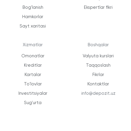
Bog'lanish
Ekspertlar fikri
Hamkorlar
Sayt xaritasi
Xizmatlar
Boshqalar
Omonatlar
Valyuta kurslari
Kreditlar
Taqqoslash
Kartalar
Fikrlar
To'lovlar
Kontaktlar
Investitsiyalar
info@depozit.uz
Sug'urta