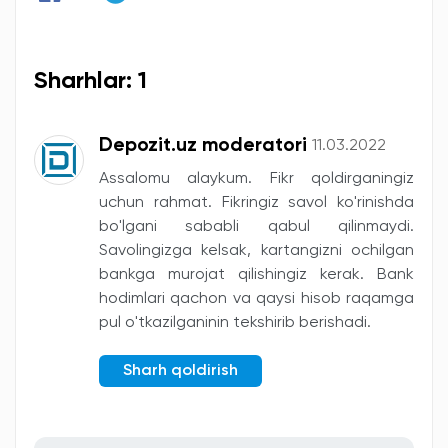
Sharhlar: 1
Depozit.uz moderatori
11.03.2022
Assalomu alaykum. Fikr qoldirganingiz
uchun rahmat. Fikringiz savol ko'rinishda
bo'lgani sababli qabul qilinmaydi.
Savolingizga kelsak, kartangizni ochilgan
bankga murojat qilishingiz kerak. Bank
hodimlari qachon va qaysi hisob raqamga
pul o'tkazilganinin tekshirib berishadi.
Sharh qoldirish