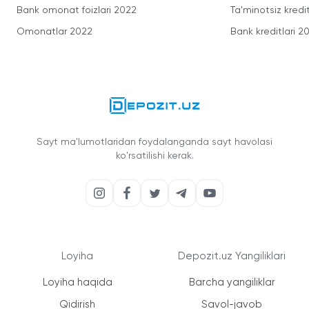
Bank omonat foizlari 2022
Ta'minotsiz kredit
Omonatlar 2022
Bank kreditlari 2
Sayt ma'lumotlaridan foydalanganda sayt havolasi
ko'rsatilishi kerak.
Loyiha
Depozit.uz Yangiliklari
Loyiha haqida
Barcha yangiliklar
Qidirish
Savol-javob