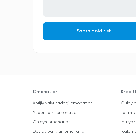
Sharh qoldirish
Omonatlar
Kredit
Xorijiy valyutadagi omonatlar
Qulay a
Yuqori foizli omonatlar
Ta'lim k
Onlayn omonatlar
Imtiyoz
Davlat banklari omonatlari
Ikkilam