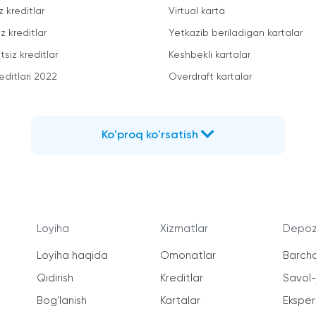
z kreditlar
Virtual karta
z kreditlar
Yetkazib beriladigan kartalar
siz kreditlar
Keshbekli kartalar
editlari 2022
Overdraft kartalar
Ko'proq ko'rsatish
Loyiha
Xizmatlar
Depozi
Loyiha haqida
Omonatlar
Barcha
Qidirish
Kreditlar
Savol
Bog'lanish
Kartalar
Ekspert