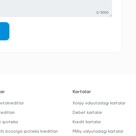
0/3000
lar
Kartalar
vtokreditlar
Xorijiy valyutadagi kartalar
reditlari
Debet kartalar
li ipoteka
Kredit kartalar
chi bozorga ipoteka kreditlari
Milliy valyutadagi kartalar