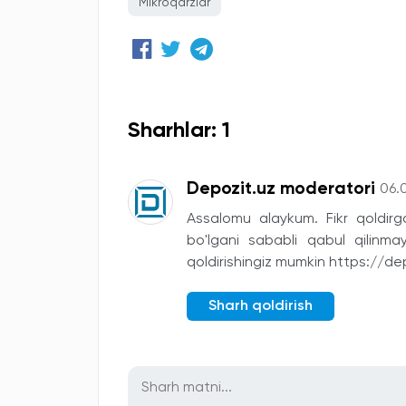
Mikroqarzlar
Sharhlar: 1
Depozit.uz moderatori
06.
Assalomu alaykum. Fikr qoldirga
bo'lgani sababli qabul qilinma
qoldirishingiz mumkin https://d
Sharh qoldirish