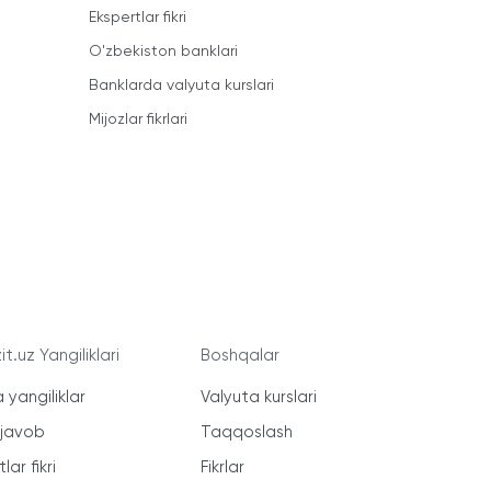
Ekspertlar fikri
O'zbekiston banklari
Banklarda valyuta kurslari
Mijozlar fikrlari
t.uz Yangiliklari
Boshqalar
 yangiliklar
Valyuta kurslari
-javob
Taqqoslash
lar fikri
Fikrlar