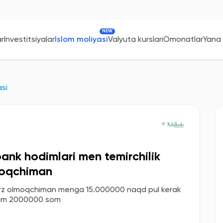
NEW
ar
Investitsiyalar
Islom moliyasi
Valyuta kurslari
Omonatlar
Yana
asi
ank hodimlari men temirchilik
moqchiman
oqarz olmoqchiman menga 15.000000 naqd pul kerak
igim 2000000 som