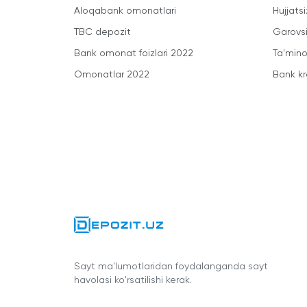
Aloqabank omonatlari
Hujjatsi
TBC depozit
Garovsi
Bank omonat foizlari 2022
Ta'minot
Omonatlar 2022
Bank kr
Sayt ma'lumotlaridan foydalanganda sayt
havolasi ko'rsatilishi kerak.