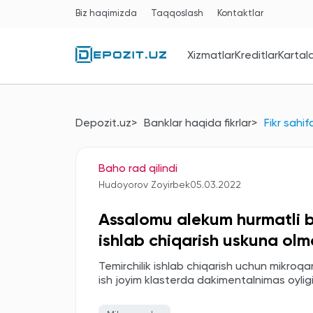
Biz haqimizda
Taqqoslash
Kontaktlar
Xizmatlar
Kreditlar
Kartal
Depozit.uz
Banklar haqida fikrlar
Fikr sahif
Baho rad qilindi
Hudoyorov Zoyirbek
05.03.2022
Assalomu alekum hurmatli b
ishlab chiqarish uskuna ol
Temirchilik ishlab chiqarish uchun mikr
ish joyim klasterda dakimentalnimas oyl