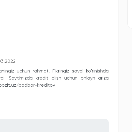
03.2022
ningiz uchun rahmat. Fikringiz savol ko'rinishda
ydi. Saytimizda kredit olish uchun onlayn ariza
epozit.uz/podbor-kreditov