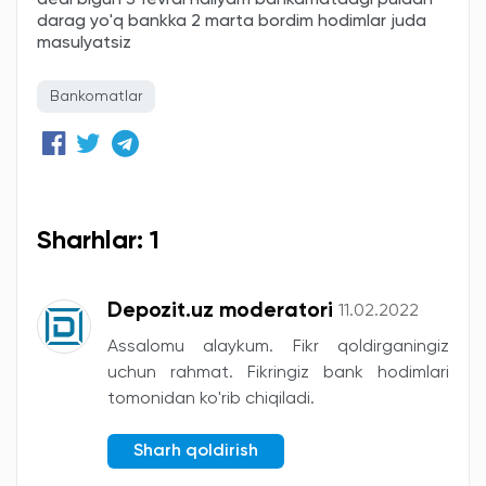
dedi bigun 3 fevral haliyam bankamatdagi puldan
darag yo'q bankka 2 marta bordim hodimlar juda
masulyatsiz
Bankomatlar
Sharhlar: 1
Depozit.uz moderatori
11.02.2022
Assalomu alaykum. Fikr qoldirganingiz
uchun rahmat. Fikringiz bank hodimlari
tomonidan ko'rib chiqiladi.
Sharh qoldirish