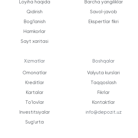
Loyiha haqida
Barcha yangiliklar
Qidirish
Savol-javob
Bog'lanish
Ekspertlar fikri
Hamkorlar
Sayt xaritasi
Xizmatlar
Boshqalar
Omonatlar
Valyuta kurslari
Kreditlar
Taqqoslash
Kartalar
Fikrlar
To'lovlar
Kontaktlar
Investitsiyalar
info@depozit.uz
Sug'urta