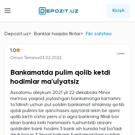
Kirish
Depozit.uz
Banklar haqida fikrlar
Fikr sahifasi
1.0
Omon Temirov
03.02.2022
Bankamatda pulim qolib ketdi
hodimlar ma'ulyatsiz
Assalomu aleykum 2021 yil 22 dekabrda Minor
metrosi yaqinid joylashgan bankamatga kartamni
to'ldirish uchun pul soldim bankamat ishlamay qotib
qoldi pulimni bir qanchasini qaytardi lekin bir qismi
qolib ketti o'sha yerni o'zi agra bankning filliali bor
ekan banka kirib hammasini tushuntirib arizani
qoldirdim bank hodimi 3 bank ish kunida hal bo'ladi