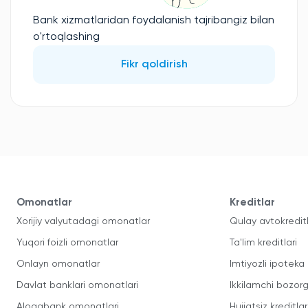
Bank xizmatlaridan foydalanish tajribangiz bilan
o'rtoqlashing
Fikr qoldirish
Omonatlar
Kreditlar
Xorijiy valyutadagi omonatlar
Qulay avtokredit
Yuqori foizli omonatlar
Ta'lim kreditlari
Onlayn omonatlar
Imtiyozli ipoteka
Davlat banklari omonatlari
Ikkilamchi bozorg
Aloqabank omonatlari
Hujjatsiz kreditlar