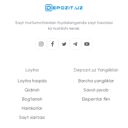
Sayt ma'lumotlaridan foydalanganda sayt havolasi
ko'rsatilishi kerak.
Loyiha
Depozit.uz Yangiliklari
Loyiha haqida
Barcha yangiliklar
Qidirish
Savol-javob
Bog'lanish
Ekspertlar fikri
Hamkorlar
Sayt xaritasi