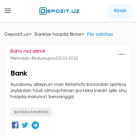
Kirish
Depozit.uz
Banklar haqida fikrlar
Fikr sahifasi
Baho rad qilindi
Mehriddin Abduraupov
03.02.2022
Bank
Assalomu allaykum man ikklamchi bozordan qishloq
joylardan hovli olmoqchiman ipoteka kredit qilib shu
haqida malumot bersanggiz
Ipoteka kreditlari