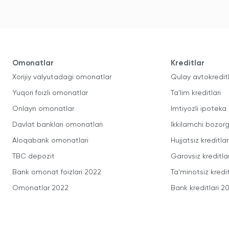
Omonatlar
Kreditlar
Xorijiy valyutadagi omonatlar
Qulay avtokredit
Yuqori foizli omonatlar
Ta'lim kreditlari
Onlayn omonatlar
Imtiyozli ipoteka
Davlat banklari omonatlari
Ikkilamchi bozorg
Aloqabank omonatlari
Hujjatsiz kreditlar
TBC depozit
Garovsiz kreditla
Bank omonat foizlari 2022
Ta'minotsiz kredit
Omonatlar 2022
Bank kreditlari 2