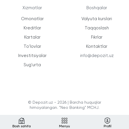
Xizmatlar
Boshqalar
Omonatlar
Valyuta kurslari
Kreditlar
Taqqoslash
Kartalar
Fikrlar
To'lovlar
Kontaktlar
Investitsiyalar
info@depozit.uz
Sug'urta
© Depozit.uz - 2026 | Barcha huquqlar
himoyalangan. "Neo Banking" MCHJ.
Bosh sahifa
Menyu
Profil