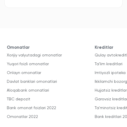
Omonatlar
Kreditlar
Xorijiy valyutadagi omonatlar
Qulay avtokredit
Yuqori foizli omonatlar
Ta'lim kreditlari
Onlayn omonatlar
Imtiyozli ipoteka
Davlat banklari omonatlari
Ikkilamchi bozorg
Aloqabank omonatlari
Hujjatsiz kreditlar
TBC depozit
Garovsiz kreditla
Bank omonat foizlari 2022
Ta'minotsiz kredit
Omonatlar 2022
Bank kreditlari 2