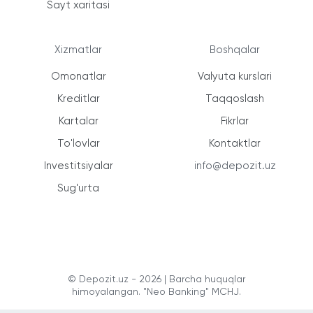
Sayt xaritasi
Xizmatlar
Boshqalar
Omonatlar
Valyuta kurslari
Kreditlar
Taqqoslash
Kartalar
Fikrlar
To'lovlar
Kontaktlar
Investitsiyalar
info@depozit.uz
Sug'urta
© Depozit.uz - 2026 | Barcha huquqlar
himoyalangan. "Neo Banking" MCHJ.