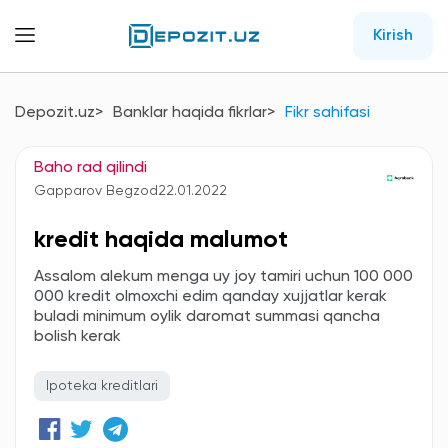
Kirish
Depozit.uz
Banklar haqida fikrlar
Fikr sahifasi
Baho rad qilindi
Gapparov Begzod
22.01.2022
kredit haqida malumot
Assalom alekum menga uy joy tamiri uchun 100 000
000 kredit olmoxchi edim qanday xujjatlar kerak
buladi minimum oylik daromat summasi qancha
bolish kerak
Ipoteka kreditlari