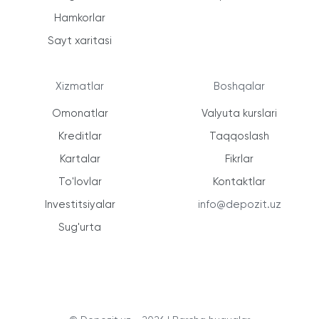
Hamkorlar
Sayt xaritasi
Xizmatlar
Boshqalar
Omonatlar
Valyuta kurslari
Kreditlar
Taqqoslash
Kartalar
Fikrlar
To'lovlar
Kontaktlar
Investitsiyalar
info@depozit.uz
Sug'urta