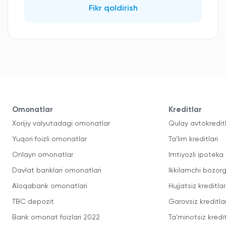
Fikr qoldirish
Omonatlar
Kreditlar
Xorijiy valyutadagi omonatlar
Qulay avtokredit
Yuqori foizli omonatlar
Ta'lim kreditlari
Onlayn omonatlar
Imtiyozli ipoteka
Davlat banklari omonatlari
Ikkilamchi bozorg
Aloqabank omonatlari
Hujjatsiz kreditlar
TBC depozit
Garovsiz kreditla
Bank omonat foizlari 2022
Ta'minotsiz kredit