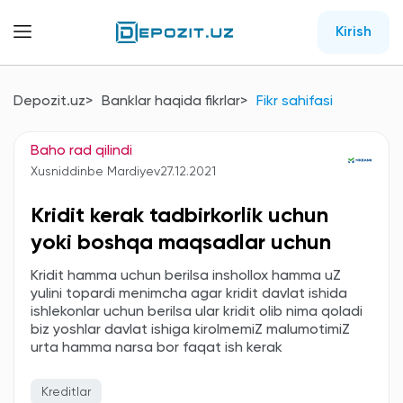
Kirish
Depozit.uz
Banklar haqida fikrlar
Fikr sahifasi
Baho rad qilindi
Xusniddinbe Mardiyev
27.12.2021
Kridit kerak tadbirkorlik uchun
yoki boshqa maqsadlar uchun
Kridit hamma uchun berilsa inshollox hamma uZ
yulini topardi menimcha agar kridit davlat ishida
ishlekonlar uchun berilsa ular kridit olib nima qoladi
biz yoshlar davlat ishiga kirolmemiZ malumotimiZ
urta hamma narsa bor faqat ish kerak
Kreditlar