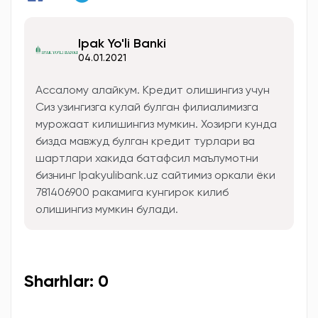
Ipak Yo'li Banki
04.01.2021
Ассалому алайкум. Кредит олишингиз учун
Сиз узингизга кулай булган филиалимизга
мурожаат килишингиз мумкин. Хозирги кунда
бизда мавжуд булган кредит турлари ва
шартлари хакида батафсил маълумотни
бизнинг Ipakyulibank.uz сайтимиз оркали ёки
781406900 ракамига кунгирок килиб
олишингиз мумкин булади.
Sharhlar: 0