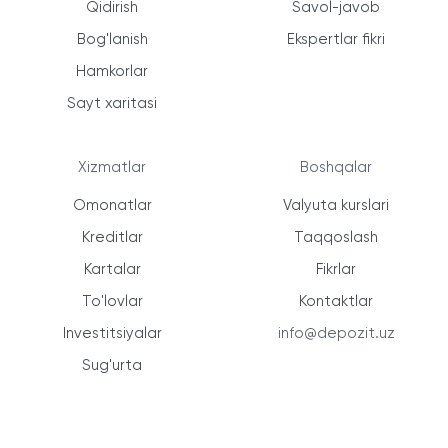
Qidirish
Savol-javob
Bog'lanish
Ekspertlar fikri
Hamkorlar
Sayt xaritasi
Xizmatlar
Boshqalar
Omonatlar
Valyuta kurslari
Kreditlar
Taqqoslash
Kartalar
Fikrlar
To'lovlar
Kontaktlar
Investitsiyalar
info@depozit.uz
Sug'urta