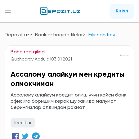
Kirish
Depozit.uz
Banklar haqida fikrlar
Fikr sahifasi
Baho rad qilindi
Quchqorov Abdulali
03.01.2021
Ассалому алайкум мен кредиты
олмокчиман
Ассалому алайкум кредит олиш учун кайси банк
офисига боришим керак шу хакида малумот
берингизлар олдиндан рахмат
Kreditlar