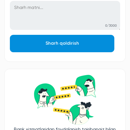
0/3000
Sharh qoldirish
Bank xizmatlaridan foydalanish tajribangiz bilan