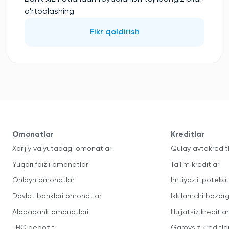
o'rtoqlashing
Fikr qoldirish
Omonatlar
Kreditlar
Xorijiy valyutadagi omonatlar
Qulay avtokredit
Yuqori foizli omonatlar
Ta'lim kreditlari
Onlayn omonatlar
Imtiyozli ipoteka
Davlat banklari omonatlari
Ikkilamchi bozorg
Aloqabank omonatlari
Hujjatsiz kreditlar
TBC depozit
Garovsiz kreditla