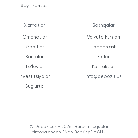
Sayt xaritasi
Xizmatlar
Boshqalar
Omonatlar
Valyuta kurslari
Kreditlar
Taqqoslash
Kartalar
Fikrlar
To'lovlar
Kontaktlar
Investitsiyalar
info@depozit.uz
Sug'urta
© Depozit.uz - 2026 | Barcha huquqlar
himoyalangan. "Neo Banking" MCHJ.