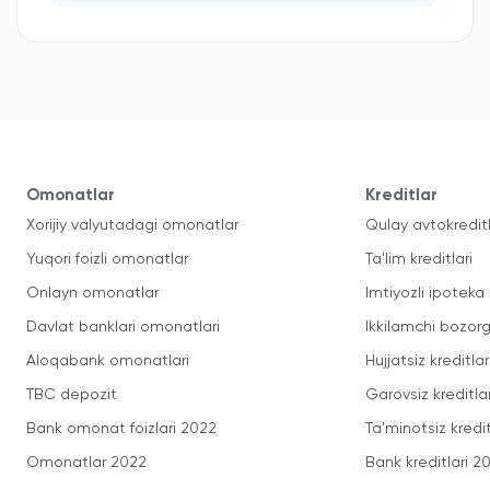
Omonatlar
Kreditlar
Xorijiy valyutadagi omonatlar
Qulay avtokredit
Yuqori foizli omonatlar
Ta'lim kreditlari
Onlayn omonatlar
Imtiyozli ipoteka
Davlat banklari omonatlari
Ikkilamchi bozorg
Aloqabank omonatlari
Hujjatsiz kreditlar
TBC depozit
Garovsiz kreditla
Bank omonat foizlari 2022
Ta'minotsiz kredit
Omonatlar 2022
Bank kreditlari 2