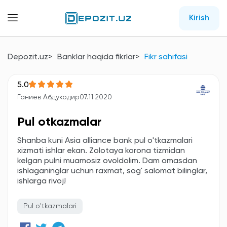
Kirish
Depozit.uz
Banklar haqida fikrlar
Fikr sahifasi
5.0
Ганиев Абдукодир
07.11.2020
Pul otkazmalar
Shanba kuni Asia alliance bank pul o'tkazmalari
xizmati ishlar ekan. Zolotaya korona tizmidan
kelgan pulni muamosiz ovoldolim. Dam omasdan
ishlaganinglar uchun raxmat, sog' salomat bilinglar,
ishlarga rivoj!
Pul o'tkazmalari