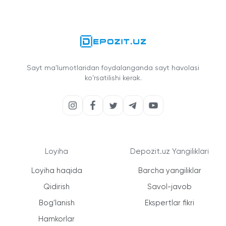
Sayt ma'lumotlaridan foydalanganda sayt havolasi
ko'rsatilishi kerak.
Loyiha
Depozit.uz Yangiliklari
Loyiha haqida
Barcha yangiliklar
Qidirish
Savol-javob
Bog'lanish
Ekspertlar fikri
Hamkorlar