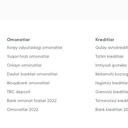
Omonatlar
Kreditlar
Xorijiy valyutadagi omonatlar
Qulay avtokredit
Yuqori foizli omonatlar
Ta'lim kreditlari
Onlayn omonatlar
Imtiyozli ipoteka
Davlat banklari omonatlari
Ikkilamchi bozorg
Aloqabank omonatlari
Hujjatsiz kreditlar
TBC depozit
Garovsiz kreditla
Bank omonat foizlari 2022
Ta'minotsiz kredit
Omonatlar 2022
Bank kreditlari 2