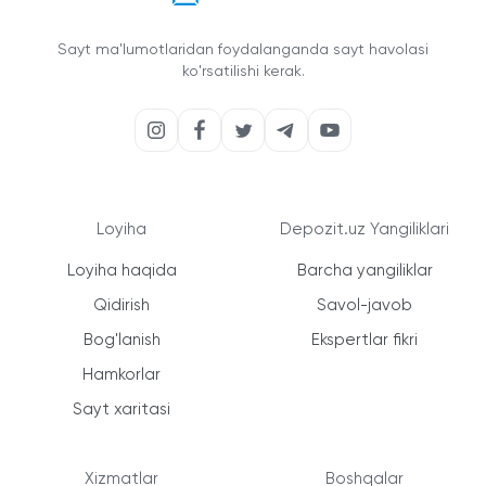
Sayt ma'lumotlaridan foydalanganda sayt havolasi
ko'rsatilishi kerak.
Loyiha
Depozit.uz Yangiliklari
Loyiha haqida
Barcha yangiliklar
Qidirish
Savol-javob
Bog'lanish
Ekspertlar fikri
Hamkorlar
Sayt xaritasi
Xizmatlar
Boshqalar