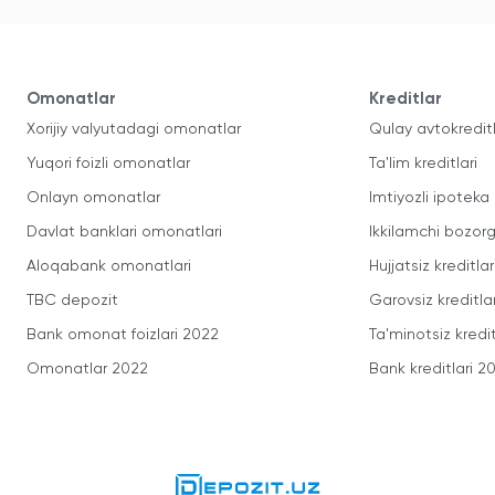
Omonatlar
Kreditlar
Xorijiy valyutadagi omonatlar
Qulay avtokredit
Yuqori foizli omonatlar
Ta'lim kreditlari
Onlayn omonatlar
Imtiyozli ipoteka
Davlat banklari omonatlari
Ikkilamchi bozorg
Aloqabank omonatlari
Hujjatsiz kreditlar
TBC depozit
Garovsiz kreditla
Bank omonat foizlari 2022
Ta'minotsiz kredit
Omonatlar 2022
Bank kreditlari 2