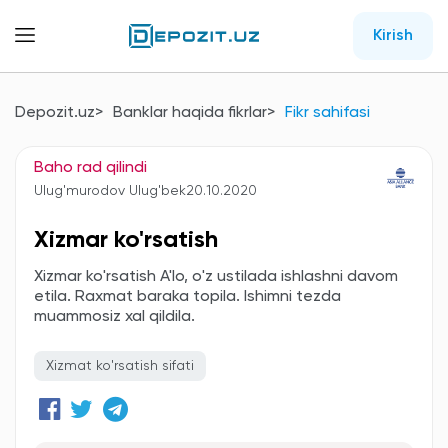
Kirish
Depozit.uz
Banklar haqida fikrlar
Fikr sahifasi
Baho rad qilindi
Ulug'murodov Ulug'bek
20.10.2020
Xizmar ko'rsatish
Xizmar ko'rsatish A'lo, o'z ustilada ishlashni davom
etila. Raxmat baraka topila. Ishimni tezda
muammosiz xal qildila.
Xizmat ko'rsatish sifati