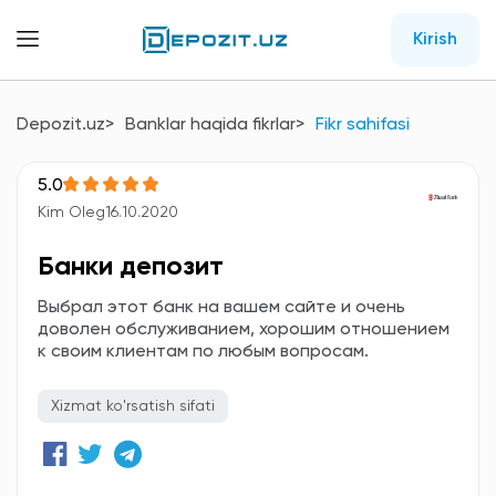
Kirish
Depozit.uz
Banklar haqida fikrlar
Fikr sahifasi
5.0
Kim Oleg
16.10.2020
Банки депозит
Выбрал этот банк на вашем сайте и очень
доволен обслуживанием, хорошим отношением
к своим клиентам по любым вопросам.
Xizmat ko'rsatish sifati