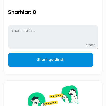
Sharhlar: 0
0/3000
Sharh qoldirish