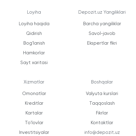
Loyiha
Depozit.uz Yangiliklari
Loyiha haqida
Barcha yangiliklar
Qidirish
Savol-javob
Bog'lanish
Ekspertlar fikri
Hamkorlar
Sayt xaritasi
Xizmatlar
Boshqalar
Omonatlar
Valyuta kurslari
Kreditlar
Taqqoslash
Kartalar
Fikrlar
To'lovlar
Kontaktlar
Investitsiyalar
info@depozit.uz