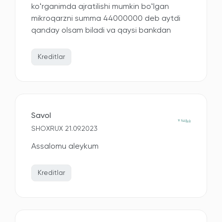
koʻrganimda ajratilishi mumkin boʻlgan
mikroqarzni summa 44000000 deb aytdi
qanday olsam biladi va qaysi bankdan
Kreditlar
Savol
SHOXRUX 21.09.2023
Assalomu aleykum
Kreditlar