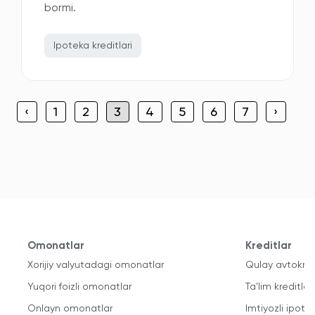
bormi.
Ipoteka kreditlari
‹
1
2
3
4
5
6
7
›
Omonatlar
Kreditlar
Xorijiy valyutadagi omonatlar
Qulay avtokred
Yuqori foizli omonatlar
Ta'lim kreditlari
Onlayn omonatlar
Imtiyozli ipote