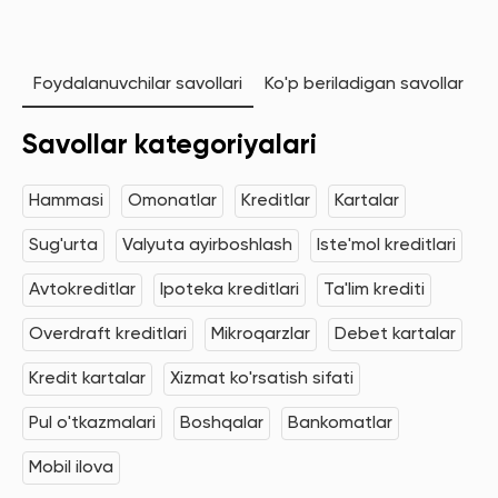
Foydalanuvchilar savollari
Ko'p beriladigan savollar
Savollar kategoriyalari
Hammasi
Omonatlar
Kreditlar
Kartalar
Sug'urta
Valyuta ayirboshlash
Iste'mol kreditlari
Avtokreditlar
Ipoteka kreditlari
Ta'lim krediti
Overdraft kreditlari
Mikroqarzlar
Debet kartalar
Kredit kartalar
Xizmat ko'rsatish sifati
Pul o'tkazmalari
Boshqalar
Bankomatlar
Mobil ilova