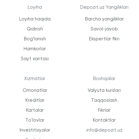
Loyiha
Depozit.uz Yangiliklari
Loyiha haqida
Barcha yangiliklar
Qidirish
Savol-javob
Bog'lanish
Ekspertlar fikri
Hamkorlar
Sayt xaritasi
Xizmatlar
Boshqalar
Omonatlar
Valyuta kurslari
Kreditlar
Taqqoslash
Kartalar
Fikrlar
To'lovlar
Kontaktlar
Investitsiyalar
info@depozit.uz