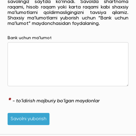
savolingiz saytda ko’rinadi. Savolda shartnoma
raqami, hisob raqam yoki karta raqami kabi shaxsiy
ma’lumotlarni qoldirmasligingizni tavsiya qilamiz.
Shaxsiy ma’lumotlarni yuborish uchun “Bank uchun
ma’lumot” maydonchasidan foydalaning.
Bank uchun ma'lumot
*
- to'ldirish majburiy bo'lgan maydonlar
Savolni yuborish