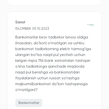
Savol
ISLOMBEK 05.10.2023
Bankomatlar biror tadbirkor binosi oldiga
(masalan, doʻkon) o'rnatilgan va ushbu
bankomat tadbirkorning elektr tarmogʻiga
ulangan boʻlsa naqd pul yechish uchun
kelgan mijoz 1%li bank xizmatidan tashqari
o'sha tadbirkorga qanchadir miqdorda
naqd pul berishga va bankomatdan
foydalanish uchun ruxsat so'rashga
majburmi(bankomat doʻkon tashqarisiga
o'rnatilgan)?
Bankomatlar