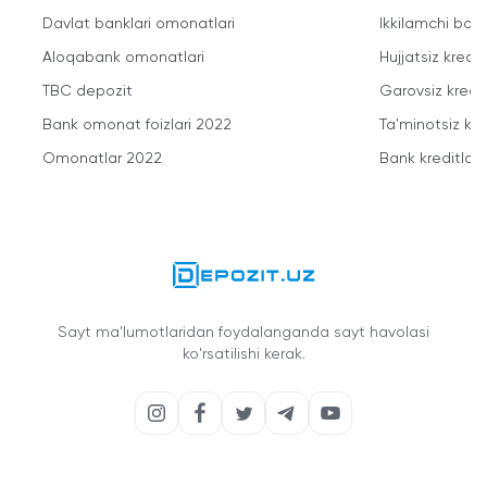
Davlat banklari omonatlari
Ikkilamchi bozo
Aloqabank omonatlari
Hujjatsiz kredit
TBC depozit
Garovsiz kredit
Bank omonat foizlari 2022
Ta'minotsiz kre
Omonatlar 2022
Bank kreditlari
Sayt ma'lumotlaridan foydalanganda sayt havolasi
ko'rsatilishi kerak.