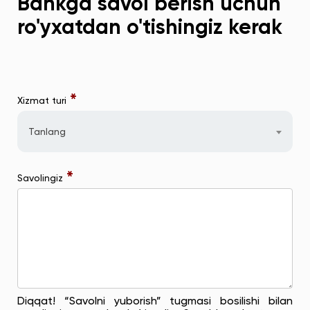
Bankga savol berish uchun
ro'yxatdan o'tishingiz kerak
*
Xizmat turi
Tanlang
*
Savolingiz
Diqqat! “Savolni yuborish” tugmasi bosilishi bilan