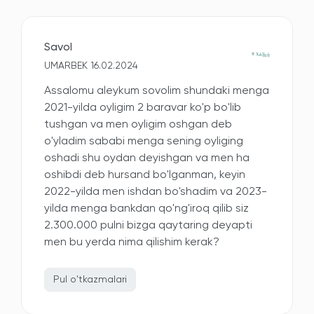
Savol
UMARBEK 16.02.2024
Assalomu aleykum sovolim shundaki menga
2021-yilda oyligim 2 baravar ko'p bo'lib
tushgan va men oyligim oshgan deb
o'yladim sababi menga sening oyliging
oshadi shu oydan deyishgan va men ha
oshibdi deb hursand bo'lganman, keyin
2022-yilda men ishdan bo'shadim va 2023-
yilda menga bankdan qo'ng'iroq qilib siz
2.300.000 pulni bizga qaytaring deyapti
men bu yerda nima qilishim kerak?
Pul o'tkazmalari