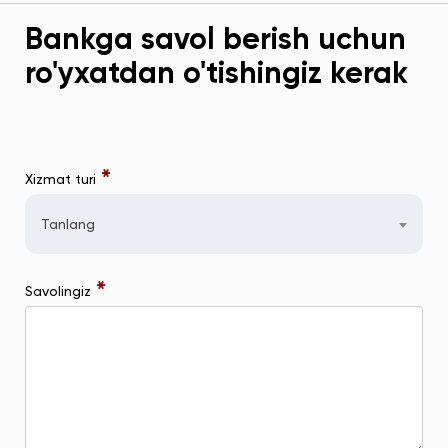
Bankga savol berish uchun
ro'yxatdan o'tishingiz kerak
*
Xizmat turi
Tanlang
*
Savolingiz