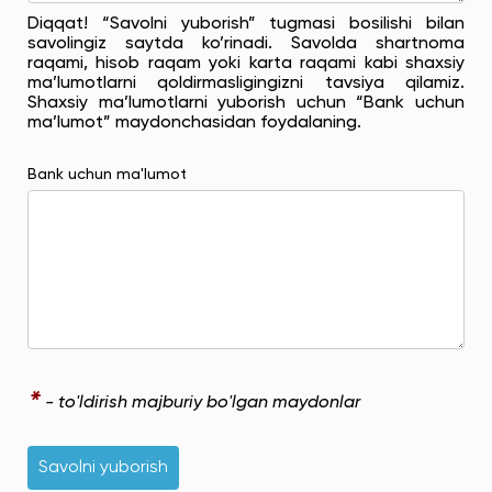
Diqqat! “Savolni yuborish” tugmasi bosilishi bilan
savolingiz saytda ko’rinadi. Savolda shartnoma
raqami, hisob raqam yoki karta raqami kabi shaxsiy
ma’lumotlarni qoldirmasligingizni tavsiya qilamiz.
Shaxsiy ma’lumotlarni yuborish uchun “Bank uchun
ma’lumot” maydonchasidan foydalaning.
Bank uchun ma'lumot
*
- to'ldirish majburiy bo'lgan maydonlar
Savolni yuborish