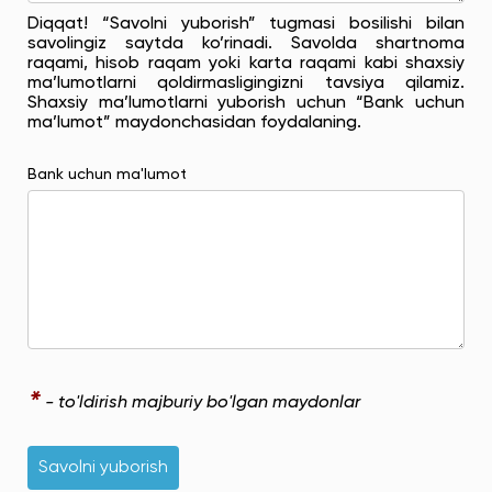
Diqqat! “Savolni yuborish” tugmasi bosilishi bilan
savolingiz saytda ko’rinadi. Savolda shartnoma
raqami, hisob raqam yoki karta raqami kabi shaxsiy
ma’lumotlarni qoldirmasligingizni tavsiya qilamiz.
Shaxsiy ma’lumotlarni yuborish uchun “Bank uchun
ma’lumot” maydonchasidan foydalaning.
Bank uchun ma'lumot
*
- to'ldirish majburiy bo'lgan maydonlar
Savolni yuborish