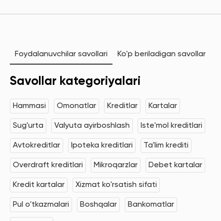
Foydalanuvchilar savollari
Ko'p beriladigan savollar
Savollar kategoriyalari
Hammasi
Omonatlar
Kreditlar
Kartalar
Sug'urta
Valyuta ayirboshlash
Iste'mol kreditlari
Avtokreditlar
Ipoteka kreditlari
Ta'lim krediti
Overdraft kreditlari
Mikroqarzlar
Debet kartalar
Kredit kartalar
Xizmat ko'rsatish sifati
Pul o'tkazmalari
Boshqalar
Bankomatlar