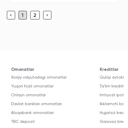
‹
1
2
›
Omonatlar
Kreditlar
Xorijiy valyutadagi omonatlar
Qulay avtokred
Yuqori foizli omonatlar
Ta'lim kreditlari
Onlayn omonatlar
Imtiyozli ipote
Davlat banklari omonatlari
Ikkilamchi bozo
Aloqabank omonatlari
Hujjatsiz kredit
TBC depozit
Garovsiz kredit