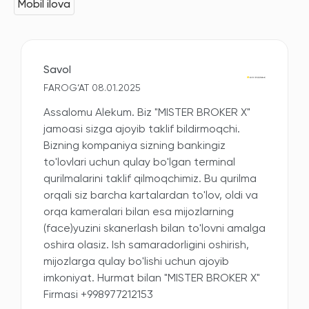
Mobil ilova
Savol
FAROG‘AT 08.01.2025
Assalomu Alekum. Biz "MISTER BROKER X"
jamoasi sizga ajoyib taklif bildirmoqchi.
Bizning kompaniya sizning bankingiz
to'lovlari uchun qulay bo'lgan terminal
qurilmalarini taklif qilmoqchimiz. Bu qurilma
orqali siz barcha kartalardan to'lov, oldi va
orqa kameralari bilan esa mijozlarning
(face)yuzini skanerlash bilan to'lovni amalga
oshira olasiz. Ish samaradorligini oshirish,
mijozlarga qulay bo'lishi uchun ajoyib
imkoniyat. Hurmat bilan "MISTER BROKER X"
Firmasi +998977212153