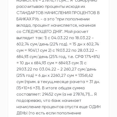
начисл.%% = 27876,71 сум... Я "саморучно"
рассчитываю проценты исходя их
СТАНДАРТОВ НАЧИСЛЕНИЯ ПРОЦЕНТОВ В
БАНКАХ РУз. - а это "при пополнении
вклада, процент начисляется, начиная
со СЛЕДУЮЩЕГО ДНЯ". Мой расчет
выглядит так: 1) с 04.03.22 по 18.03.22 -
602,74 сум/день (22% год). = 15 дн х 602,74
сум = 9041,1 сум 2) с 19.03.22 по 28.03.22 -
684,93 сум/день (25% год, т.е. СРФ 17%+8%)
= 10 дн х 684,93 сум = 6849,3 сум 3) с
29.03.22 по 03.04.22 - 2 260,27 сум/день
(25% год) = 6 дн х 2260,27 сум = 13561,62
сум (прим. в текущ.месяце рачета = 31 дн.
(15+10+6 =31). В итоге общая сумма
составляет: 29452 сум (а не 27876,71)... Я
подозреваю, что банк начинает
начисление процентов спустя еще ОДИН
ДЕНЬ! (то есть если пополнение