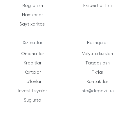
Bog'lanish
Ekspertlar fikri
Hamkorlar
Sayt xaritasi
Xizmatlar
Boshqalar
Omonatlar
Valyuta kurslari
Kreditlar
Taqqoslash
Kartalar
Fikrlar
To'lovlar
Kontaktlar
Investitsiyalar
info@depozit.uz
Sug'urta