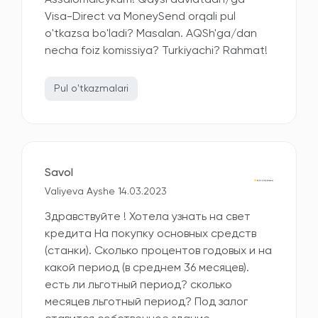
Assalomaleykum! Qaysi davlatdan/ga
Visa-Direct va MoneySend orqali pul
o'tkazsa bo'ladi? Masalan. AQSh'ga/dan
necha foiz komissiya? Turkiyachi? Rahmat!
Pul o'tkazmalari
Savol
Valiyeva Ayshe 14.03.2023
Здравствуйте ! Хотела узнать на свет
кредита На покупку основных средств
(станки). Сколько процентов годовых и на
какой период (в среднем 36 месяцев).
есть ли льготный период? сколько
месяцев льготный период? Под залог