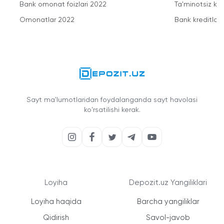
Bank omonat foizlari 2022
Ta'minotsiz kre
Omonatlar 2022
Bank kreditlari
Sayt ma'lumotlaridan foydalanganda sayt havolasi
ko'rsatilishi kerak.
Loyiha
Depozit.uz Yangiliklari
Loyiha haqida
Barcha yangiliklar
Qidirish
Savol-javob