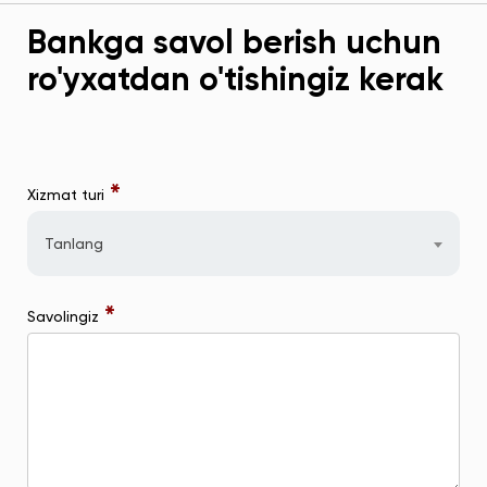
Bankga savol berish uchun
ro'yxatdan o'tishingiz kerak
*
Xizmat turi
Tanlang
*
Savolingiz