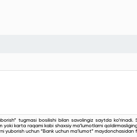
uborish” tugmasi bosilishi bilan savolingiz saytda ko’rinadi
 yoki karta raqami kabi shaxsiy ma’lumotlarni qoldirmasligingi
rni yuborish uchun “Bank uchun ma’lumot” maydonchasidan f