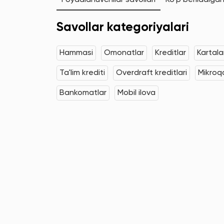
Foydalanuvchilar savollari
Ko'p beriladigan
Savollar kategoriyalari
Hammasi
Omonatlar
Kreditlar
Kartala
Ta'lim krediti
Overdraft kreditlari
Mikroqa
Bankomatlar
Mobil ilova