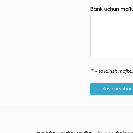
Bank uchun ma'
*
- to'ldirish majb
Savolni yubor