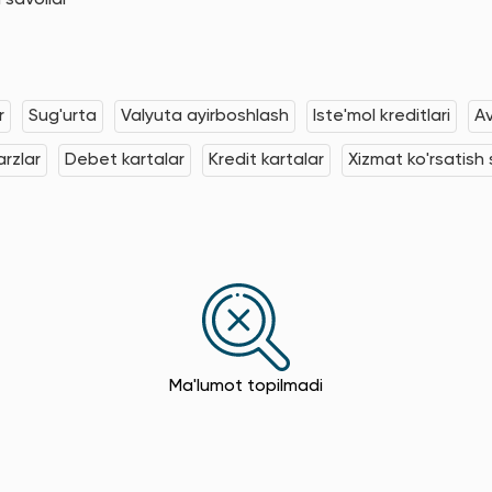
 savollar
r
Sug'urta
Valyuta ayirboshlash
Iste'mol kreditlari
Av
rzlar
Debet kartalar
Kredit kartalar
Xizmat ko'rsatish s
Ma'lumot topilmadi