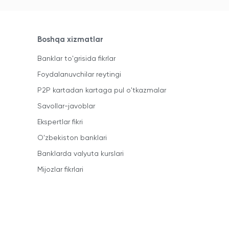
Boshqa xizmatlar
Banklar to'grisida fikrlar
Foydalanuvchilar reytingi
P2P kartadan kartaga pul o'tkazmalar
Savollar-javoblar
Ekspertlar fikri
O'zbekiston banklari
Banklarda valyuta kurslari
Mijozlar fikrlari