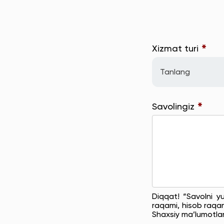
*
Xizmat turi
Tanlang
*
Savolingiz
Diqqat! “Savolni y
raqami, hisob raqam
Shaxsiy ma’lumotla