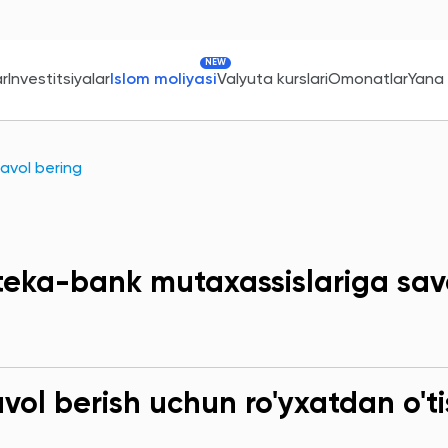
NEW
ar
Investitsiyalar
Islom moliyasi
Valyuta kurslari
Omonatlar
Yana
avol bering
teka-bank mutaxassislariga sav
ol berish uchun ro'yxatdan o'ti