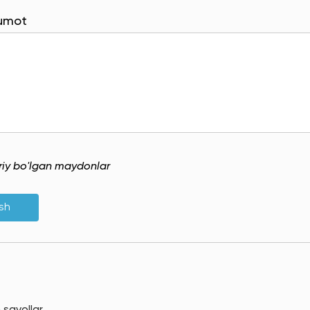
lumot
uriy bo'lgan maydonlar
ish