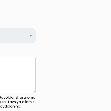
. Savolda shartnoma
zni tavsiya qilamiz.
oydalaning.