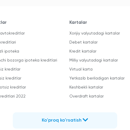
tlar
Kartalar
avtokreditlar
Xorijiy valyutadagi kartalar
kreditlari
Debet kartalar
zli ipoteka
Kredit kartalar
mchi bozorga ipoteka kreditlari
Milliy valyutadagi kartalar
iz kreditlar
Virtual karta
iz kreditlar
Yetkazib beriladigan kartalar
otsiz kreditlar
Keshbekli kartalar
reditlari 2022
Overdraft kartalar
Ko'proq ko'rsatish