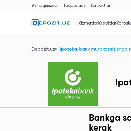
Biz haqimizda
Taqqoslash
Kontaktlar
Xizmatlar
Kreditlar
Kartal
Depozit.uz
Ipoteka-bank mutaxassislariga s
Ipo
Bankga sav
kerak