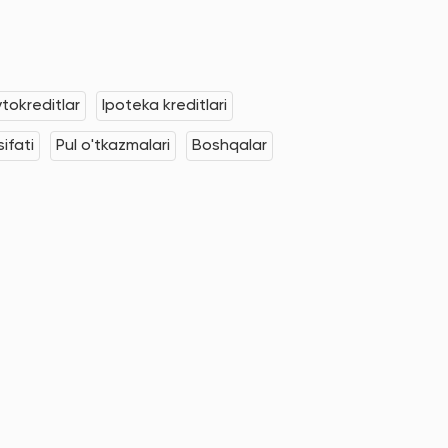
tokreditlar
Ipoteka kreditlari
ifati
Pul o'tkazmalari
Boshqalar