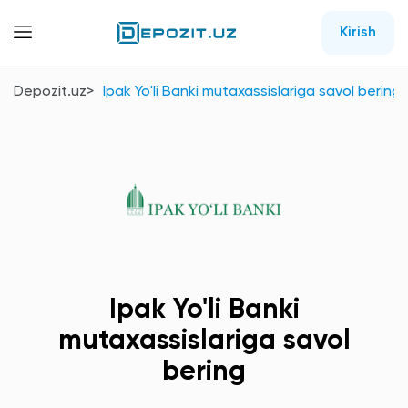
Kirish
Depozit.uz
Ipak Yo'li Banki mutaxassislariga savol bering
Ipak Yo'li Banki
mutaxassislariga savol
bering