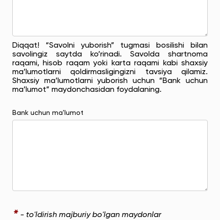
Diqqat! “Savolni yuborish” tugmasi bosilishi bilan
savolingiz saytda ko’rinadi. Savolda shartnoma
raqami, hisob raqam yoki karta raqami kabi shaxsiy
ma’lumotlarni qoldirmasligingizni tavsiya qilamiz.
Shaxsiy ma’lumotlarni yuborish uchun “Bank uchun
ma’lumot” maydonchasidan foydalaning.
Bank uchun ma'lumot
*
- to'ldirish majburiy bo'lgan maydonlar