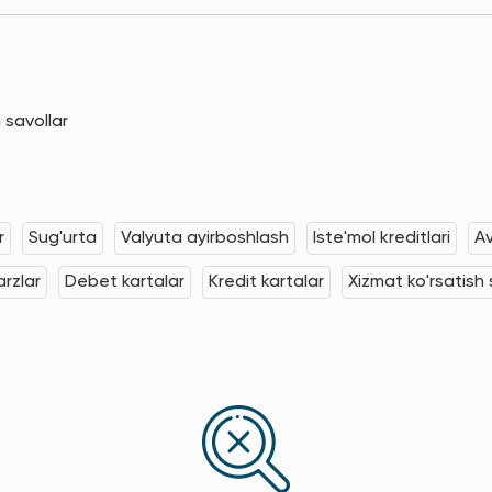
 savollar
r
Sug'urta
Valyuta ayirboshlash
Iste'mol kreditlari
Av
rzlar
Debet kartalar
Kredit kartalar
Xizmat ko'rsatish s