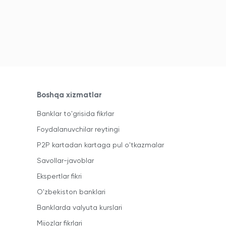
Boshqa xizmatlar
Banklar to'grisida fikrlar
Foydalanuvchilar reytingi
P2P kartadan kartaga pul o'tkazmalar
Savollar-javoblar
Ekspertlar fikri
O'zbekiston banklari
Banklarda valyuta kurslari
Mijozlar fikrlari