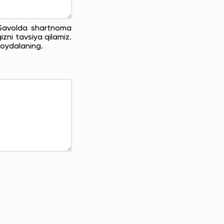
. Savolda shartnoma
zni tavsiya qilamiz.
oydalaning.