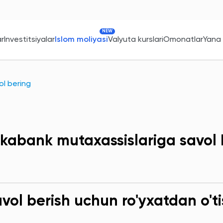
NEW
ar
Investitsiyalar
Islom moliyasi
Valyuta kurslari
Omonatlar
Yana
l bering
kabank mutaxassislariga savol 
ol berish uchun ro'yxatdan o'ti