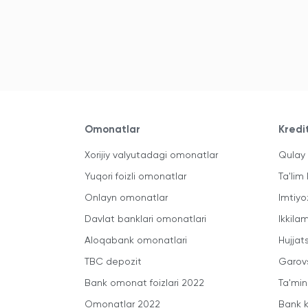
Omonatlar
Kredi
Xorijiy valyutadagi omonatlar
Qulay 
Yuqori foizli omonatlar
Ta'lim 
Onlayn omonatlar
Imtiyo
Davlat banklari omonatlari
Ikkila
Aloqabank omonatlari
Hujjats
TBC depozit
Garovs
Bank omonat foizlari 2022
Ta'min
Omonatlar 2022
Bank k