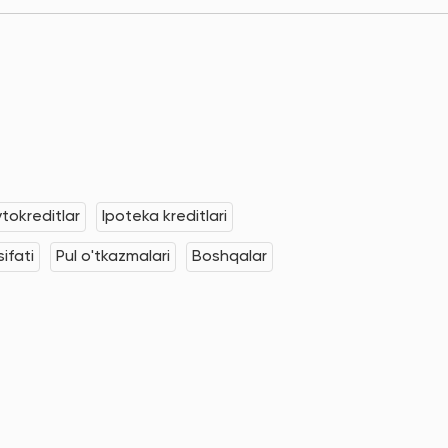
tokreditlar
Ipoteka kreditlari
ifati
Pul o'tkazmalari
Boshqalar