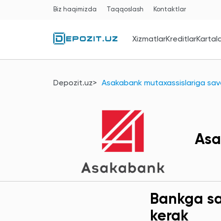
Biz haqimizda
Taqqoslash
Kontaktlar
Xizmatlar
Kreditlar
Kartal
Depozit.uz
Asakabank mutaxassislariga savo
Asa
Bankga sav
kerak