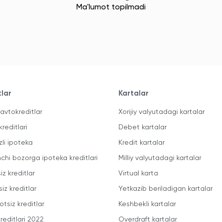
Ma'lumot topilmadi
tlar
Kartalar
avtokreditlar
Xorijiy valyutadagi kartalar
kreditlari
Debet kartalar
zli ipoteka
Kredit kartalar
mchi bozorga ipoteka kreditlari
Milliy valyutadagi kartalar
iz kreditlar
Virtual karta
iz kreditlar
Yetkazib beriladigan kartalar
otsiz kreditlar
Keshbekli kartalar
reditlari 2022
Overdraft kartalar