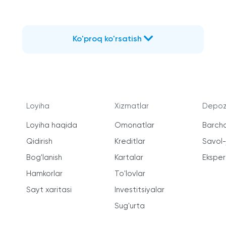
Ko'proq ko'rsatish
Loyiha
Xizmatlar
Depozi
Loyiha haqida
Omonatlar
Barcha
Qidirish
Kreditlar
Savol
Bog'lanish
Kartalar
Ekspert
Hamkorlar
To'lovlar
Sayt xaritasi
Investitsiyalar
Sug'urta