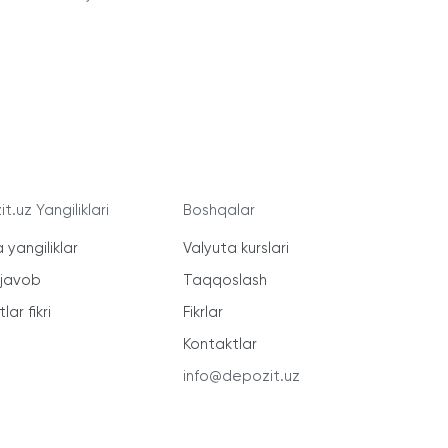
t.uz Yangiliklari
Boshqalar
 yangiliklar
Valyuta kurslari
-javob
Taqqoslash
lar fikri
Fikrlar
Kontaktlar
info@depozit.uz