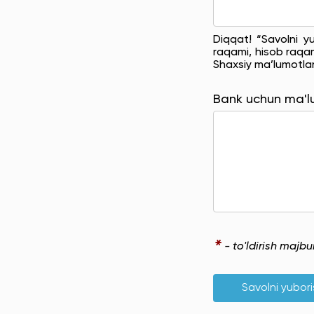
Diqqat! “Savolni y
raqami, hisob raqam
Shaxsiy ma’lumotla
Bank uchun ma'
*
- to'ldirish majb
Savolni yubor