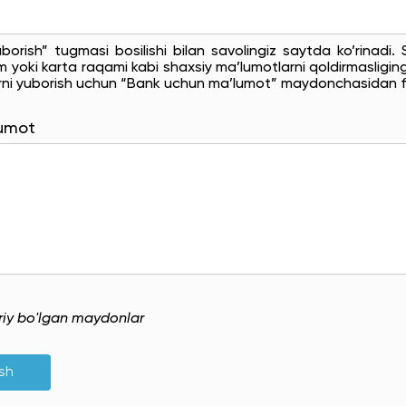
uborish” tugmasi bosilishi bilan savolingiz saytda ko’rinadi
 yoki karta raqami kabi shaxsiy ma’lumotlarni qoldirmasligingi
rni yuborish uchun “Bank uchun ma’lumot” maydonchasidan f
lumot
uriy bo'lgan maydonlar
ish