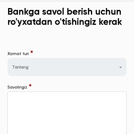
Bankga savol berish uchun
ro'yxatdan o'tishingiz kerak
*
Xizmat turi
Tanlang
*
Savolingiz