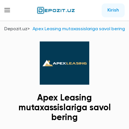
Kirish
Depozit.uz
Apex Leasing mutaxassislariga savol bering
Apex Leasing
mutaxassislariga savol
bering