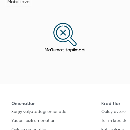
Mobil ilova
Ma'lumot topilmadi
Omonatlar
Kreditlar
Xorijiy valyutadagi omonatlar
Qulay avtokred
Yuqori foizli omonatlar
Ta'lim kreditlari
Onlayn omonatlar
Imtiyozli ipote