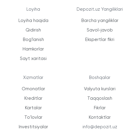
Loyiha
Depozit.uz Yangiliklari
Loyiha haqida
Barcha yangiliklar
Qidirish
Savol-javob
Bog'lanish
Ekspertlar fikri
Hamkorlar
Sayt xaritasi
Xizmatlar
Boshqalar
Omonatlar
Valyuta kurslari
Kreditlar
Taqqoslash
Kartalar
Fikrlar
To'lovlar
Kontaktlar
Investitsiyalar
info@depozit.uz