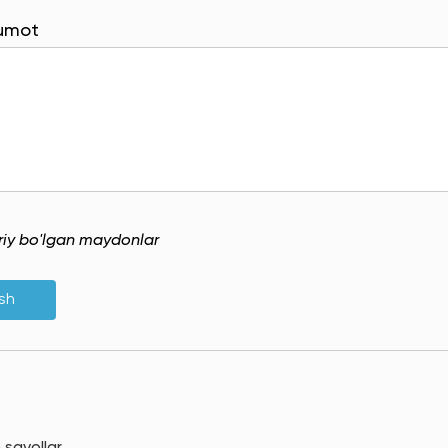
lumot
uriy bo'lgan maydonlar
ish