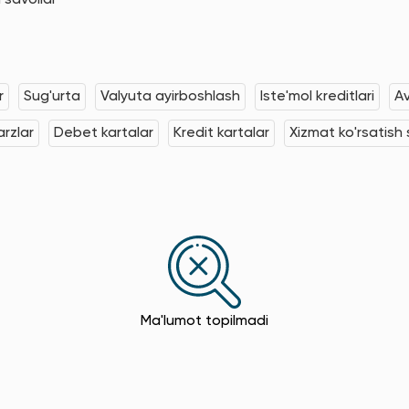
 savollar
r
Sug'urta
Valyuta ayirboshlash
Iste'mol kreditlari
Av
rzlar
Debet kartalar
Kredit kartalar
Xizmat ko'rsatish s
Ma'lumot topilmadi