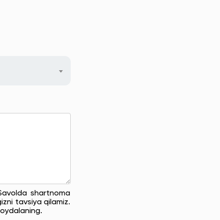
. Savolda shartnoma
zni tavsiya qilamiz.
oydalaning.