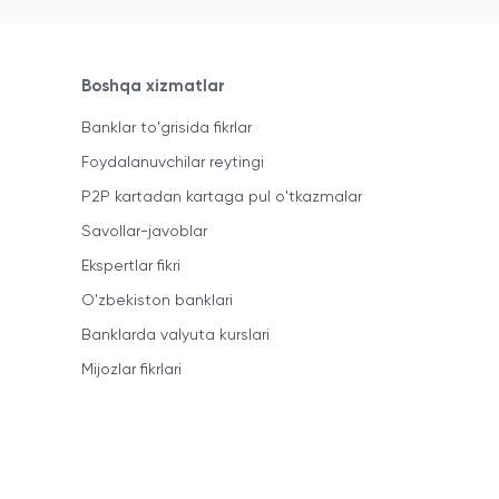
Boshqa xizmatlar
Banklar to'grisida fikrlar
Foydalanuvchilar reytingi
P2P kartadan kartaga pul o'tkazmalar
Savollar-javoblar
Ekspertlar fikri
O'zbekiston banklari
Banklarda valyuta kurslari
Mijozlar fikrlari