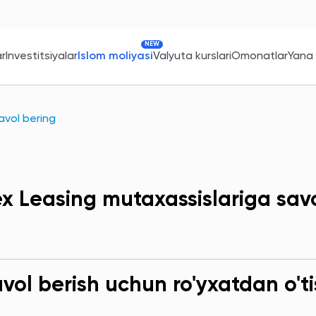
NEW
ar
Investitsiyalar
Islom moliyasi
Valyuta kurslari
Omonatlar
Yana
avol bering
x Leasing mutaxassislariga sav
ol berish uchun ro'yxatdan o'ti