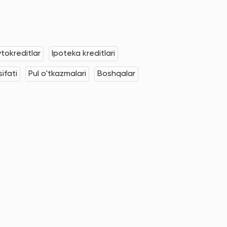
tokreditlar
Ipoteka kreditlari
ifati
Pul o'tkazmalari
Boshqalar