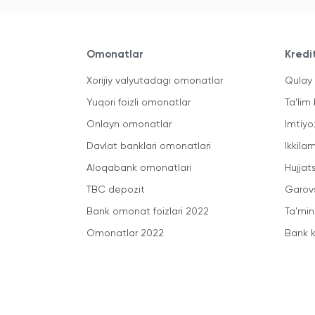
Omonatlar
Kredi
Xorijiy valyutadagi omonatlar
Qulay 
Yuqori foizli omonatlar
Ta'lim 
Onlayn omonatlar
Imtiyo
Davlat banklari omonatlari
Ikkila
Aloqabank omonatlari
Hujjats
TBC depozit
Garovs
Bank omonat foizlari 2022
Ta'min
Omonatlar 2022
Bank k