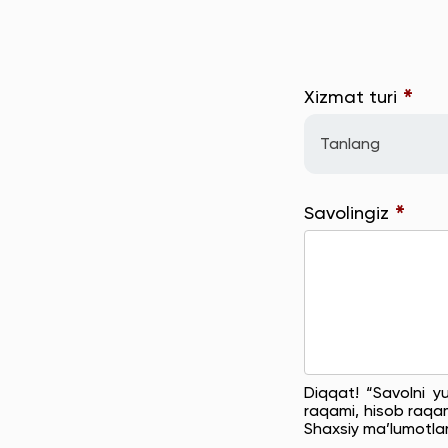
*
Xizmat turi
Tanlang
*
Savolingiz
Diqqat! “Savolni y
raqami, hisob raqam
Shaxsiy ma’lumotla