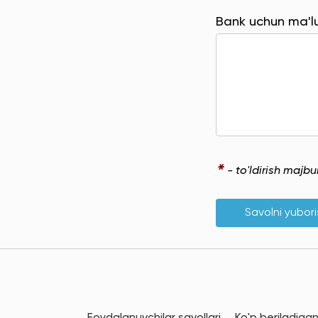
Bank uchun ma'
*
- to'ldirish majb
Savolni yubor