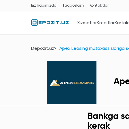
Biz haqimizda
Taqqoslash
Kontaktlar
Xizmatlar
Kreditlar
Kartal
Depozit.uz
Apex Leasing mutaxassislariga s
Ape
Bankga sav
kerak