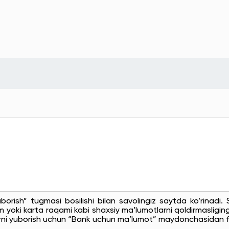
uborish” tugmasi bosilishi bilan savolingiz saytda ko’rinadi
 yoki karta raqami kabi shaxsiy ma’lumotlarni qoldirmasligingi
rni yuborish uchun “Bank uchun ma’lumot” maydonchasidan f