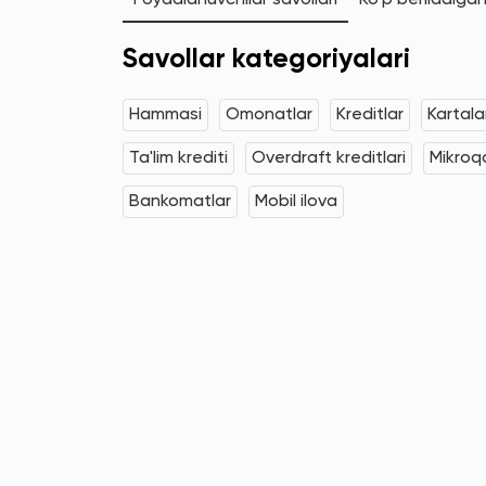
Foydalanuvchilar savollari
Ko'p beriladigan
Savollar kategoriyalari
Hammasi
Omonatlar
Kreditlar
Kartala
Ta'lim krediti
Overdraft kreditlari
Mikroqa
Bankomatlar
Mobil ilova