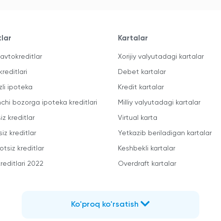
tlar
Kartalar
avtokreditlar
Xorijiy valyutadagi kartalar
kreditlari
Debet kartalar
zli ipoteka
Kredit kartalar
mchi bozorga ipoteka kreditlari
Milliy valyutadagi kartalar
iz kreditlar
Virtual karta
iz kreditlar
Yetkazib beriladigan kartalar
otsiz kreditlar
Keshbekli kartalar
reditlari 2022
Overdraft kartalar
Ko'proq ko'rsatish