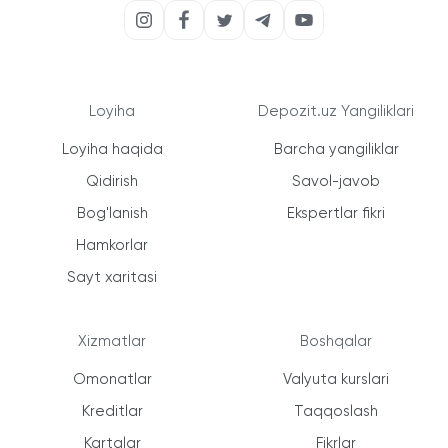
Loyiha
Depozit.uz Yangiliklari
Loyiha haqida
Barcha yangiliklar
Qidirish
Savol-javob
Bog'lanish
Ekspertlar fikri
Hamkorlar
Sayt xaritasi
Xizmatlar
Boshqalar
Omonatlar
Valyuta kurslari
Kreditlar
Taqqoslash
Kartalar
Fikrlar