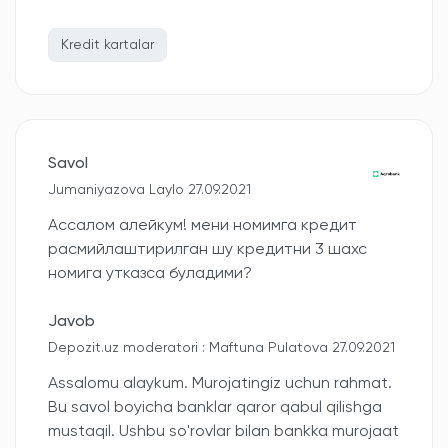
Kredit kartalar
Savol
Jumaniyazova Laylo 27.09.2021
Ассалом алейкум! мени номимга кредит
расмийлаштирилган шу кредитни 3 шахс
номига утказса буладими?
Javob
Depozit.uz moderatori : Maftuna Pulatova 27.09.2021
Assalomu alaykum. Murojatingiz uchun rahmat.
Bu savol boyicha banklar qaror qabul qilishga
mustaqil. Ushbu so'rovlar bilan bankka murojaat