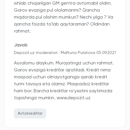
ishlab chiqarilgan GM gentra avtomabil oldim.
Garov evaziga pul ololamanmi? Qancha
miqdorda pul olishim mumkun? Nechi yilga ? Va
qancha foizda to'lab qaytaraman? Oldindan
rahmat.
Javob
Depozit.uz moderatori : Maftuna Pulatova 05.09.2021
Assalomu alaykum. Murojatingiz uchun rahmat.
Garov evaziga kreditlar ajratiladi. Kredit nima
maqsad uchun olinayotganiga qarab kredit
turini tavsiya eta olamiz. Maqsadsiz kreditlar
ham bor. Barcha kreditlar ro'yxatini saytimizda
topishingiz mumkin. www.depozit.uz
Avtokreditlar