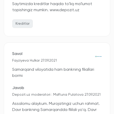
Saytimizda kreditlar haqida to'liq ma'lumot
topishingiz mumkin. www.depozit.uz
Kreditlar
Savol
Fayziyeva Hulkar 27.09.2021
Samarqand viloyatida ham bankning filiallari
bormi
Javob
Depozit.uz moderatori : Maftuna Pulatova 27.09.2021
Assalomu alaykum. Murojatingiz uchun rahmat.
Davr bankning Samarqandda fililali yo'q. Davr