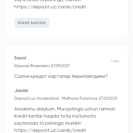
saytimizda to'pishingiz mumkin
https://depozit.uz/cards/credit
Kredit kartalar
Savol
Уринов Фозилжон 27.09.2021
Салом кредит карталар берилаяпдими?
Javob
Depozit.uz moderatori : Maftuna Pulatova 27.09.2021
Assalomu alaykum. Murojatingiz uchun rahmat.
Kredit kartlar haqida to'liq ma'lumotni
saytimizda to'pishingiz mumkin
https://depozit.uz/cards/credit