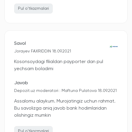
Pul o'tkazmalari
Savol
Jorayev FAXRIDDIN 18.09.2021
Kosonsoydagi filialdan payporter dan pul
yechsam boladimi
Javob
Depozit.uz moderatori : Maftuna Pulatova 18.09.2021
Assalomu alaykum. Murojatingiz uchun rahmat.
Bu savolizga aniq javob bank hodimlaridan
olishingiz mumkin
Pul o'tkazmalari