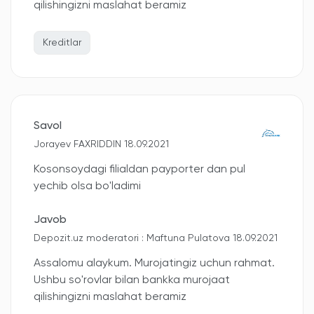
qilishingizni maslahat beramiz
Kreditlar
Savol
Jorayev FAXRIDDIN 18.09.2021
Kosonsoydagi filialdan payporter dan pul
yechib olsa bo'ladimi
Javob
Depozit.uz moderatori : Maftuna Pulatova 18.09.2021
Assalomu alaykum. Murojatingiz uchun rahmat.
Ushbu so'rovlar bilan bankka murojaat
qilishingizni maslahat beramiz