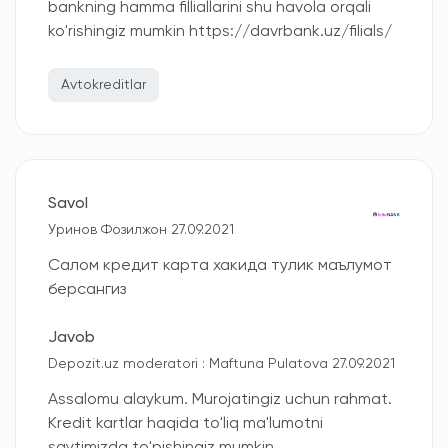
bankning hamma filliallarini shu havola orqali
ko'rishingiz mumkin https://davrbank.uz/filials/
Avtokreditlar
Savol
Уринов Фозилжон 27.09.2021
Салом кредит карта хакида тулик маълумот
берсангиз
Javob
Depozit.uz moderatori : Maftuna Pulatova 27.09.2021
Assalomu alaykum. Murojatingiz uchun rahmat.
Kredit kartlar haqida to'liq ma'lumotni