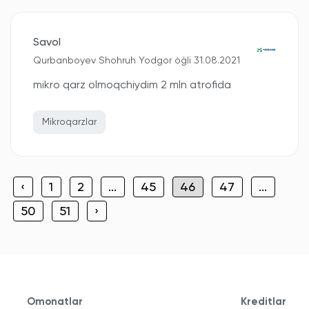
Savol
Qurbanboyev Shohruh Yodgor òģli 31.08.2021
mikro qarz olmoqchiydim 2 mln atrofida
Mikroqarzlar
‹
1
2
...
45
46
47
...
50
51
›
Omonatlar
Kreditlar