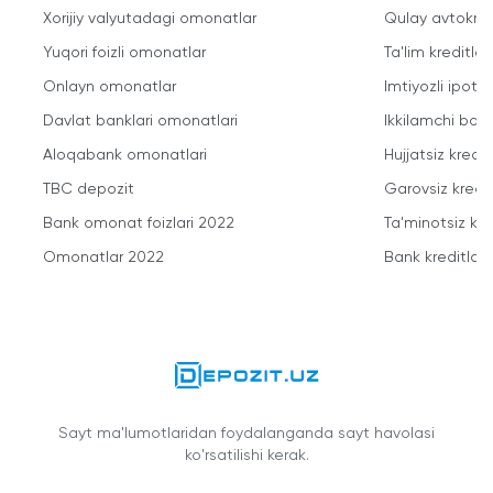
Xorijiy valyutadagi omonatlar
Qulay avtokred
Yuqori foizli omonatlar
Ta'lim kreditlari
Onlayn omonatlar
Imtiyozli ipote
Davlat banklari omonatlari
Ikkilamchi bozo
Aloqabank omonatlari
Hujjatsiz kredit
TBC depozit
Garovsiz kredit
Bank omonat foizlari 2022
Ta'minotsiz kre
Omonatlar 2022
Bank kreditlari
Sayt ma'lumotlaridan foydalanganda sayt havolasi
ko'rsatilishi kerak.