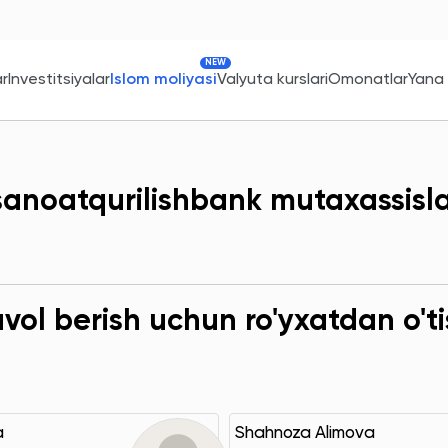
NEW
ar
Investitsiyalar
Islom moliyasi
Valyuta kurslari
Omonatlar
Yana
sanoatqurilishbank mutaxassisla
ol berish uchun ro'yxatdan o'ti
a
Shahnoza Alimova