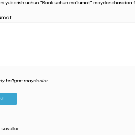
rni yuborish uchun “Bank uchun ma’lumot” maydonchasidan f
lumot
uriy bo'lgan maydonlar
ish
 savollar