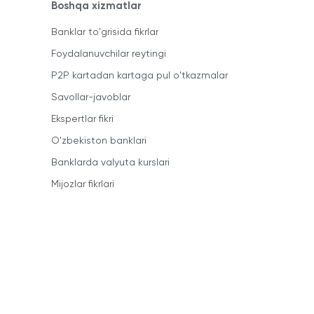
Boshqa xizmatlar
Banklar to'grisida fikrlar
Foydalanuvchilar reytingi
P2P kartadan kartaga pul o'tkazmalar
Savollar-javoblar
Ekspertlar fikri
O'zbekiston banklari
Banklarda valyuta kurslari
Mijozlar fikrlari