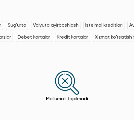
r
Sug'urta
Valyuta ayirboshlash
Iste'mol kreditlari
Av
rzlar
Debet kartalar
Kredit kartalar
Xizmat ko'rsatish s
Ma'lumot topilmadi