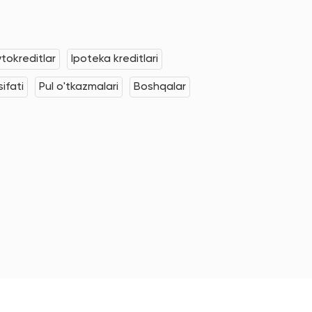
tokreditlar
Ipoteka kreditlari
ifati
Pul o'tkazmalari
Boshqalar