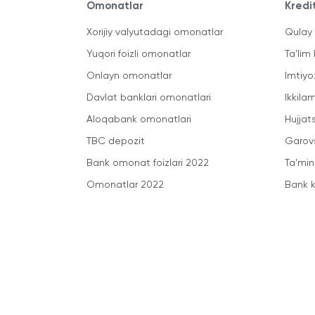
Omonatlar
Kredi
Xorijiy valyutadagi omonatlar
Qulay 
Yuqori foizli omonatlar
Ta'lim 
Onlayn omonatlar
Imtiyo
Davlat banklari omonatlari
Ikkila
Aloqabank omonatlari
Hujjats
TBC depozit
Garovs
Bank omonat foizlari 2022
Ta'min
Omonatlar 2022
Bank k