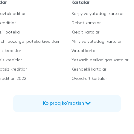
tlar
Kartalar
avtokreditlar
Xorijiy valyutadagi kartalar
kreditlari
Debet kartalar
zli ipoteka
Kredit kartalar
mchi bozorga ipoteka kreditlari
Milliy valyutadagi kartalar
iz kreditlar
Virtual karta
iz kreditlar
Yetkazib beriladigan kartalar
otsiz kreditlar
Keshbekli kartalar
reditlari 2022
Overdraft kartalar
Ko'proq ko'rsatish