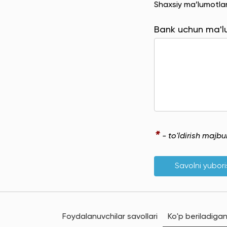
Shaxsiy ma’lumotla
Bank uchun ma'
*
- to'ldirish majb
Savolni yubor
Foydalanuvchilar savollari
Ko'p beriladigan