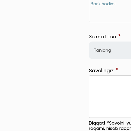
Bank hodimi
*
Xizmat turi
Tanlang
*
Savolingiz
Diqqat! “Savolni y
raqami, hisob raqam