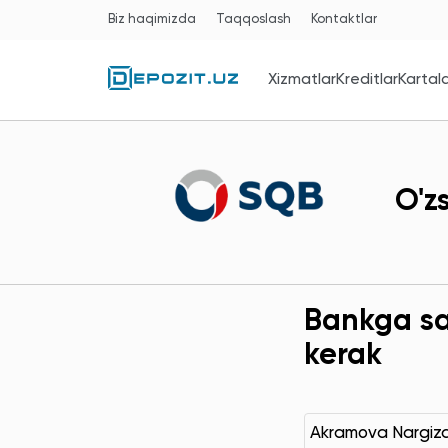
Biz haqimizda
Taqqoslash
Kontaktlar
Xizmatlar
Kreditlar
Kartal
O'z
Bankga sav
kerak
Akramova Nargiz