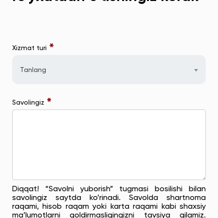
*
Xizmat turi
Tanlang
*
Savolingiz
Diqqat! “Savolni yuborish” tugmasi bosilishi bilan
savolingiz saytda ko’rinadi. Savolda shartnoma
raqami, hisob raqam yoki karta raqami kabi shaxsiy
ma’lumotlarni qoldirmasligingizni tavsiya qilamiz.