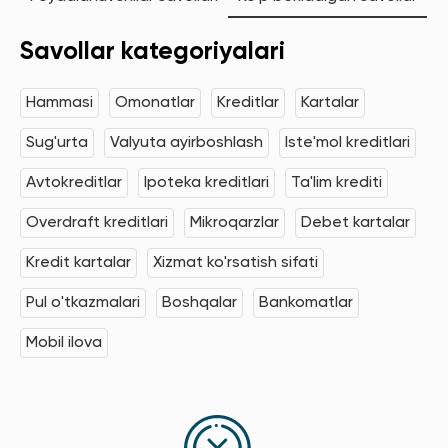
Savollar kategoriyalari
Hammasi
Omonatlar
Kreditlar
Kartalar
Sug'urta
Valyuta ayirboshlash
Iste'mol kreditlari
Avtokreditlar
Ipoteka kreditlari
Ta'lim krediti
Overdraft kreditlari
Mikroqarzlar
Debet kartalar
Kredit kartalar
Xizmat ko'rsatish sifati
Pul o'tkazmalari
Boshqalar
Bankomatlar
Mobil ilova