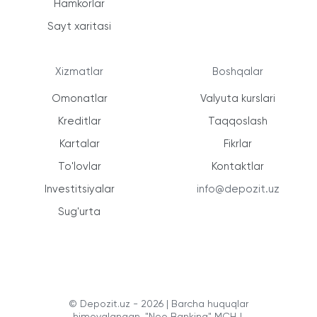
Hamkorlar
Sayt xaritasi
Xizmatlar
Boshqalar
Omonatlar
Valyuta kurslari
Kreditlar
Taqqoslash
Kartalar
Fikrlar
To'lovlar
Kontaktlar
Investitsiyalar
info@depozit.uz
Sug'urta
© Depozit.uz - 2026 | Barcha huquqlar
himoyalangan. "Neo Banking" MCHJ.