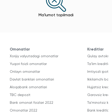
Ma'lumot topilmadi
Omonatlar
Kreditlar
Xorijiy valyutadagi omonatlar
Qulay avtokred
Yuqori foizli omonatlar
Ta'lim kreditlari
Onlayn omonatlar
Imtiyozli ipote
Davlat banklari omonatlari
Ikkilamchi bozo
Aloqabank omonatlari
Hujjatsiz kredit
TBC depozit
Garovsiz kredit
Bank omonat foizlari 2022
Ta'minotsiz kre
Omonatlar 2022
Bank kreditlari