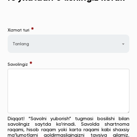
*
Xizmat turi
Tanlang
*
Savolingiz
Diqqat! “Savolni yuborish” tugmasi bosilishi bilan
savolingiz saytda ko’rinadi. Savolda shartnoma
raqami, hisob raqam yoki karta raqami kabi shaxsiy
ma’lumotlarni qoldirmasligingizni tavsiya qilamiz.