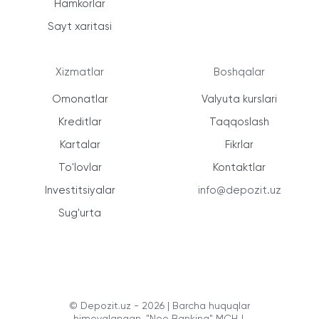
Hamkorlar
Sayt xaritasi
Xizmatlar
Boshqalar
Omonatlar
Valyuta kurslari
Kreditlar
Taqqoslash
Kartalar
Fikrlar
To'lovlar
Kontaktlar
Investitsiyalar
info@depozit.uz
Sug'urta
© Depozit.uz - 2026 | Barcha huquqlar
himoyalangan. "Neo Banking" MCHJ.