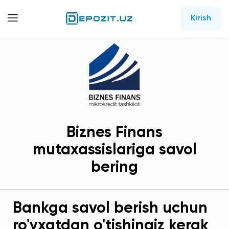
Kirish
Biznes Finans
mutaxassislariga savol
bering
Bankga savol berish uchun
ro'yxatdan o'tishingiz kerak