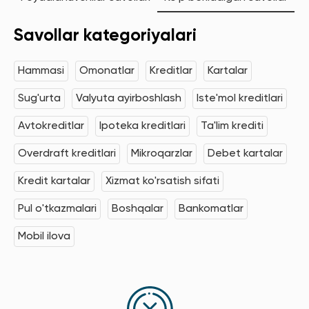
Savollar kategoriyalari
Hammasi
Omonatlar
Kreditlar
Kartalar
Sug'urta
Valyuta ayirboshlash
Iste'mol kreditlari
Avtokreditlar
Ipoteka kreditlari
Ta'lim krediti
Overdraft kreditlari
Mikroqarzlar
Debet kartalar
Kredit kartalar
Xizmat ko'rsatish sifati
Pul o'tkazmalari
Boshqalar
Bankomatlar
Mobil ilova