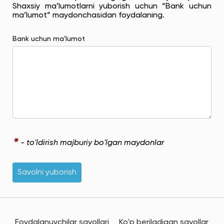
Shaxsiy ma’lumotlarni yuborish uchun “Bank uchun
ma’lumot” maydonchasidan foydalaning.
Bank uchun ma'lumot
*
- to'ldirish majburiy bo'lgan maydonlar
Savolni yuborish
Foydalanuvchilar savollari
Ko'p beriladigan savollar