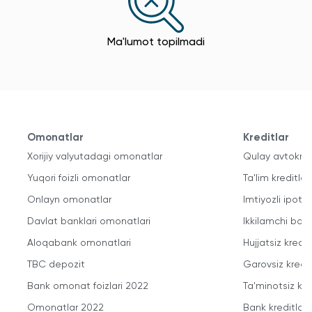
Ma'lumot topilmadi
Omonatlar
Kreditlar
Xorijiy valyutadagi omonatlar
Qulay avtokred
Yuqori foizli omonatlar
Ta'lim kreditlari
Onlayn omonatlar
Imtiyozli ipote
Davlat banklari omonatlari
Ikkilamchi bozo
Aloqabank omonatlari
Hujjatsiz kredit
TBC depozit
Garovsiz kredit
Bank omonat foizlari 2022
Ta'minotsiz kre
Omonatlar 2022
Bank kreditlari