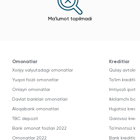
Ma'lumot topilmadi
Omonatlar
Kreditlar
Xorijiy valyutadagi omonatlar
Qulay avtokred
Yuqori foizli omonatlar
Ta'lim kreditlari
Onlayn omonatlar
Imtiyozli ipote
Davlat banklari omonatlari
Ikkilamchi bozo
Aloqabank omonatlari
Hujjatsiz kredit
TBC depozit
Garovsiz kredit
Bank omonat foizlari 2022
Ta'minotsiz kre
Omonatlar 2022
Bank kreditlari