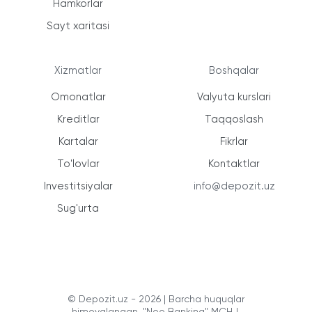
Hamkorlar
Sayt xaritasi
Xizmatlar
Boshqalar
Omonatlar
Valyuta kurslari
Kreditlar
Taqqoslash
Kartalar
Fikrlar
To'lovlar
Kontaktlar
Investitsiyalar
info@depozit.uz
Sug'urta
© Depozit.uz - 2026 | Barcha huquqlar
himoyalangan. "Neo Banking" MCHJ.