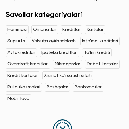
Savollar kategoriyalari
Hammasi
Omonatlar
Kreditlar
Kartalar
Sug'urta
Valyuta ayirboshlash
Iste'mol kreditlari
Avtokreditlar
Ipoteka kreditlari
Ta'lim krediti
Overdraft kreditlari
Mikroqarzlar
Debet kartalar
Kredit kartalar
Xizmat ko'rsatish sifati
Pul o'tkazmalari
Boshqalar
Bankomatlar
Mobil ilova