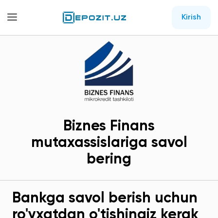
Kirish
Biznes Finans
mutaxassislariga savol
bering
Bankga savol berish uchun
ro'yxatdan o'tishingiz kerak