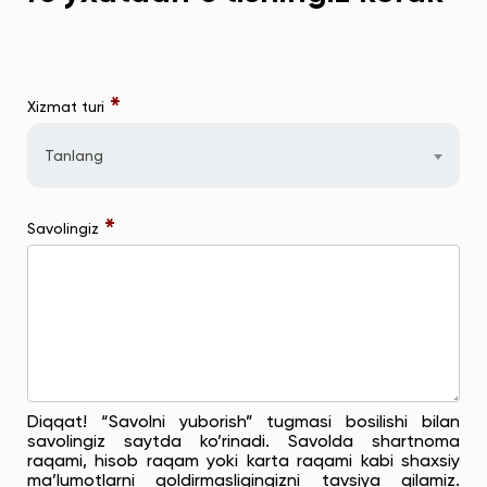
*
Xizmat turi
Tanlang
*
Savolingiz
Diqqat! “Savolni yuborish” tugmasi bosilishi bilan
savolingiz saytda ko’rinadi. Savolda shartnoma
raqami, hisob raqam yoki karta raqami kabi shaxsiy
ma’lumotlarni qoldirmasligingizni tavsiya qilamiz.