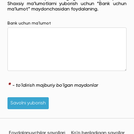
Shaxsiy ma’lumotlarni yuborish uchun “Bank uchun
ma’lumot” maydonchasidan foydalaning.
Bank uchun ma'lumot
*
- to'ldirish majburiy bo'lgan maydonlar
Savolni yuborish
Foydalanuvchilar savollari
Ko'p beriladigan savollar