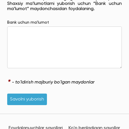
Shaxsiy ma’lumotlarni yuborish uchun “Bank uchun
ma’lumot” maydonchasidan foydalaning.
Bank uchun ma'lumot
*
- to'ldirish majburiy bo'lgan maydonlar
Savolni yuborish
Foydalanuvchilar savollari
Ko'p beriladigan savollar