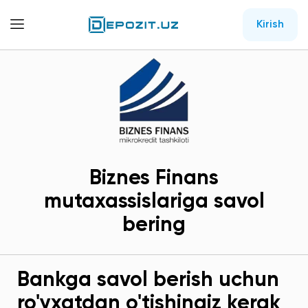
Kirish
Biznes Finans
mutaxassislariga savol
bering
Bankga savol berish uchun
ro'yxatdan o'tishingiz kerak