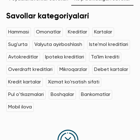
Savollar kategoriyalari
Hammasi
Omonatlar
Kreditlar
Kartalar
Sug'urta
Valyuta ayirboshlash
Iste'mol kreditlari
Avtokreditlar
Ipoteka kreditlari
Ta'lim krediti
Overdraft kreditlari
Mikroqarzlar
Debet kartalar
Kredit kartalar
Xizmat ko'rsatish sifati
Pul o'tkazmalari
Boshqalar
Bankomatlar
Mobil ilova