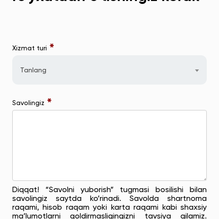
*
Xizmat turi
Tanlang
*
Savolingiz
Diqqat! “Savolni yuborish” tugmasi bosilishi bilan
savolingiz saytda ko’rinadi. Savolda shartnoma
raqami, hisob raqam yoki karta raqami kabi shaxsiy
ma’lumotlarni qoldirmasligingizni tavsiya qilamiz.