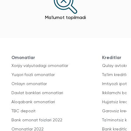
Ma'lumot topilmadi
Omonatlar
Kreditlar
Xorijiy valyutadagi omonatlar
Qulay avtokred
Yuqori foizli omonatlar
Ta'lim kreditlari
Onlayn omonatlar
Imtiyozli ipote
Davlat banklari omonatlari
Ikkilamchi bozo
Aloqabank omonatlari
Hujjatsiz kredit
TBC depozit
Garovsiz kredit
Bank omonat foizlari 2022
Ta'minotsiz kre
Omonatlar 2022
Bank kreditlari