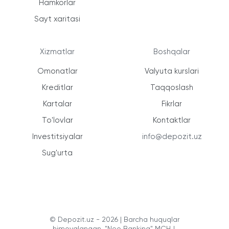
Hamkorlar
Sayt xaritasi
Xizmatlar
Boshqalar
Omonatlar
Valyuta kurslari
Kreditlar
Taqqoslash
Kartalar
Fikrlar
To'lovlar
Kontaktlar
Investitsiyalar
info@depozit.uz
Sug'urta
© Depozit.uz - 2026 | Barcha huquqlar
himoyalangan. "Neo Banking" MCHJ.