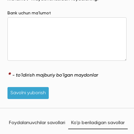
Bank uchun ma'lumot
*
- to'ldirish majburiy bo'lgan maydonlar
Savolni yuborish
Foydalanuvchilar savollari
Ko'p beriladigan savollar