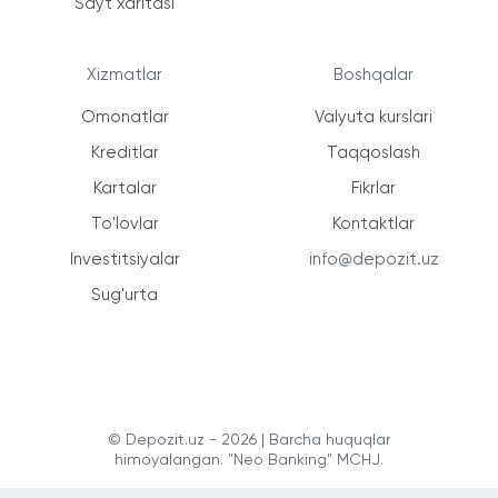
Sayt xaritasi
Xizmatlar
Boshqalar
Omonatlar
Valyuta kurslari
Kreditlar
Taqqoslash
Kartalar
Fikrlar
To'lovlar
Kontaktlar
Investitsiyalar
info@depozit.uz
Sug'urta
© Depozit.uz - 2026 | Barcha huquqlar
himoyalangan. "Neo Banking" MCHJ.