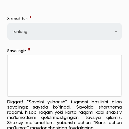
*
Xizmat turi
Tanlang
*
Savolingiz
Diqqat! “Savolni yuborish” tugmasi bosilishi bilan
savolingiz saytda ko’rinadi. Savolda shartnoma
raqami, hisob raqam yoki karta raqami kabi shaxsiy
ma’lumotlarni qoldirmasligingizni tavsiya qilamiz.
Shaxsiy ma’lumotlarni yuborish uchun “Bank uchun
ma’lumot” maydonchasidan foydalaning.