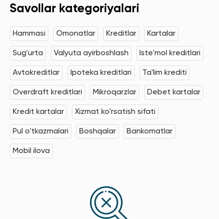
Savollar kategoriyalari
Hammasi
Omonatlar
Kreditlar
Kartalar
Sug'urta
Valyuta ayirboshlash
Iste'mol kreditlari
Avtokreditlar
Ipoteka kreditlari
Ta'lim krediti
Overdraft kreditlari
Mikroqarzlar
Debet kartalar
Kredit kartalar
Xizmat ko'rsatish sifati
Pul o'tkazmalari
Boshqalar
Bankomatlar
Mobil ilova