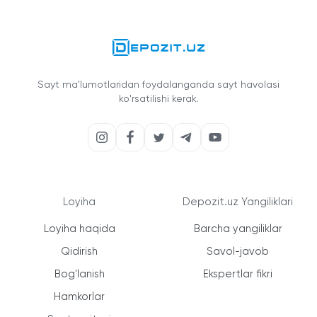
Sayt ma'lumotlaridan foydalanganda sayt havolasi
ko'rsatilishi kerak.
Loyiha
Depozit.uz Yangiliklari
Loyiha haqida
Barcha yangiliklar
Qidirish
Savol-javob
Bog'lanish
Ekspertlar fikri
Hamkorlar