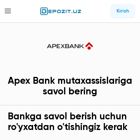
Kirish
Apex Bank mutaxassislariga
savol bering
Bankga savol berish uchun
ro'yxatdan o'tishingiz kerak