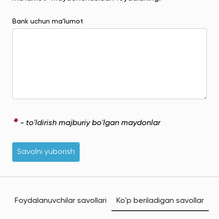
Bank uchun ma'lumot
*
- to'ldirish majburiy bo'lgan maydonlar
Savolni yuborish
Foydalanuvchilar savollari
Ko'p beriladigan savollar