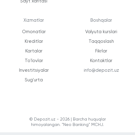
Sayt xaritasi
Xizmatlar
Boshqalar
Omonatlar
Valyuta kurslari
Kreditlar
Taqqoslash
Kartalar
Fikrlar
To'lovlar
Kontaktlar
Investitsiyalar
info@depozit.uz
Sug'urta
© Depozit.uz - 2026 | Barcha huquqlar
himoyalangan. "Neo Banking" MCHJ.