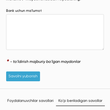
Bank uchun ma'lumot
*
- to'ldirish majburiy bo'lgan maydonlar
Savolni yuborish
Foydalanuvchilar savollari
Ko'p beriladigan savollar