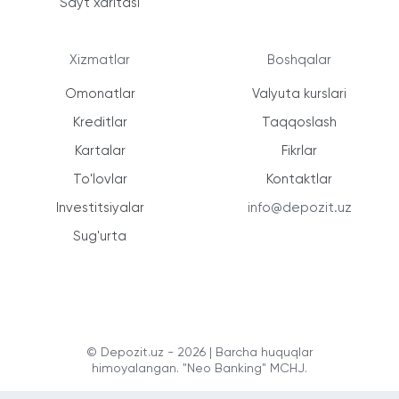
Sayt xaritasi
Xizmatlar
Boshqalar
Omonatlar
Valyuta kurslari
Kreditlar
Taqqoslash
Kartalar
Fikrlar
To'lovlar
Kontaktlar
Investitsiyalar
info@depozit.uz
Sug'urta
© Depozit.uz - 2026 | Barcha huquqlar
himoyalangan. "Neo Banking" MCHJ.