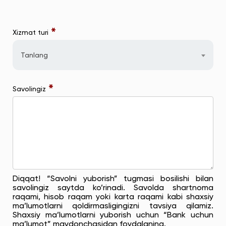
*
Xizmat turi
Tanlang
*
Savolingiz
Diqqat! “Savolni yuborish” tugmasi bosilishi bilan
savolingiz saytda ko’rinadi. Savolda shartnoma
raqami, hisob raqam yoki karta raqami kabi shaxsiy
ma’lumotlarni qoldirmasligingizni tavsiya qilamiz.
Shaxsiy ma’lumotlarni yuborish uchun “Bank uchun
ma’lumot” maydonchasidan foydalaning.