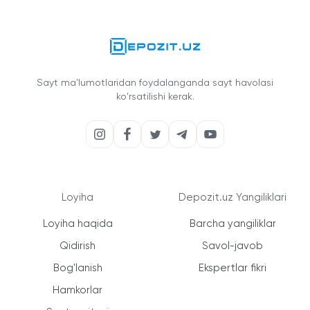
Sayt ma'lumotlaridan foydalanganda sayt havolasi
ko'rsatilishi kerak.
Loyiha
Depozit.uz Yangiliklari
Loyiha haqida
Barcha yangiliklar
Qidirish
Savol-javob
Bog'lanish
Ekspertlar fikri
Hamkorlar