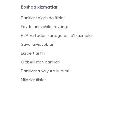
Boshqa xizmatlar
Banklar to'grisida fikrlar
Foydalanuvchilar reytingi
P2P kartadan kartaga pul o'tkazmalar
Savollar-javoblar
Ekspertlar fikri
O'zbekiston banklari
Banklarda valyuta kurslari
Mijozlar fikrlari