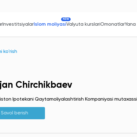
NEW
ar
Investitsiyalar
Islom moliyasi
Valyuta kurslari
Omonatlar
Yana
 ko'rish
ljan Chirchikbaev
iston Ipotekani Qaytamoliyalashtirish Kompaniyasi mutaxassi
Savol berish