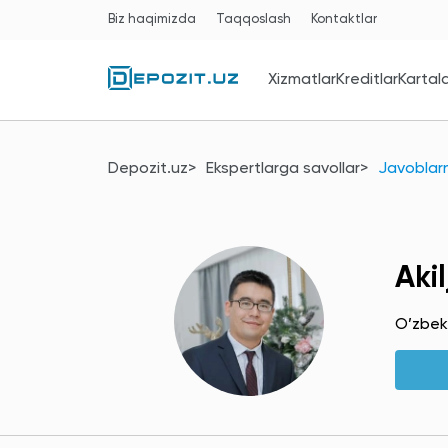
Biz haqimizda
Taqqoslash
Kontaktlar
Xizmatlar
Kreditlar
Kartal
Depozit.uz
Ekspertlarga savollar
Javoblarni
Aki
O’zbek