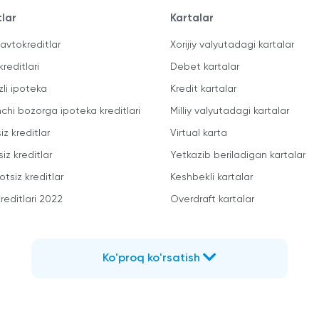
tlar
Kartalar
avtokreditlar
Xorijiy valyutadagi kartalar
kreditlari
Debet kartalar
zli ipoteka
Kredit kartalar
mchi bozorga ipoteka kreditlari
Milliy valyutadagi kartalar
iz kreditlar
Virtual karta
iz kreditlar
Yetkazib beriladigan kartalar
otsiz kreditlar
Keshbekli kartalar
reditlari 2022
Overdraft kartalar
Ko'proq ko'rsatish