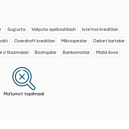
r
Sug'urta
Valyuta ayirboshlash
Iste'mol kreditlari
editi
Overdraft kreditlari
Mikroqarzlar
Debet kartalar
l o'tkazmalari
Boshqalar
Bankomatlar
Mobil ilova
Ma'lumot topilmadi