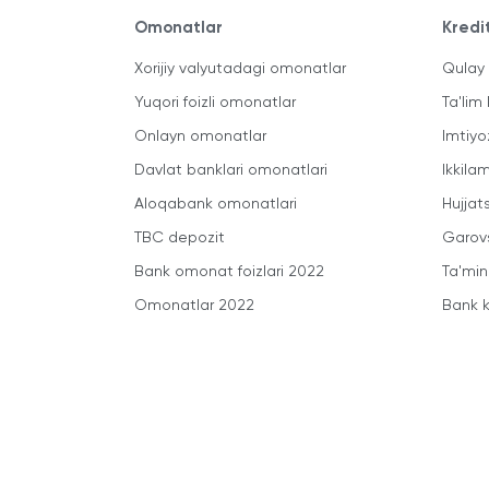
Omonatlar
Kredi
Xorijiy valyutadagi omonatlar
Qulay 
Yuqori foizli omonatlar
Ta'lim 
Onlayn omonatlar
Imtiyo
Davlat banklari omonatlari
Ikkila
Aloqabank omonatlari
Hujjats
TBC depozit
Garovs
Bank omonat foizlari 2022
Ta'min
Omonatlar 2022
Bank k