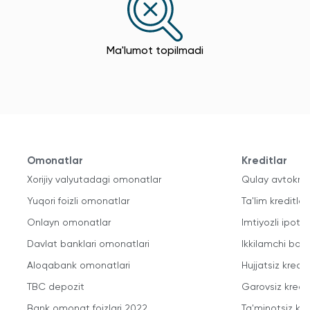
Ma'lumot topilmadi
Omonatlar
Kreditlar
Xorijiy valyutadagi omonatlar
Qulay avtokred
Yuqori foizli omonatlar
Ta'lim kreditlari
Onlayn omonatlar
Imtiyozli ipote
Davlat banklari omonatlari
Ikkilamchi bozo
Aloqabank omonatlari
Hujjatsiz kredit
TBC depozit
Garovsiz kredit
Bank omonat foizlari 2022
Ta'minotsiz kre