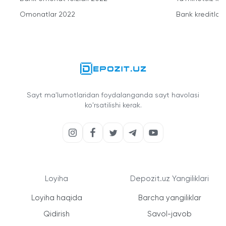
Omonatlar 2022
Bank kreditlari
Sayt ma'lumotlaridan foydalanganda sayt havolasi
ko'rsatilishi kerak.
Loyiha
Depozit.uz Yangiliklari
Loyiha haqida
Barcha yangiliklar
Qidirish
Savol-javob