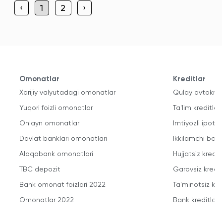
‹
1
2
›
Omonatlar
Kreditlar
Xorijiy valyutadagi omonatlar
Qulay avtokred
Yuqori foizli omonatlar
Ta'lim kreditlari
Onlayn omonatlar
Imtiyozli ipote
Davlat banklari omonatlari
Ikkilamchi bozo
Aloqabank omonatlari
Hujjatsiz kredit
TBC depozit
Garovsiz kredit
Bank omonat foizlari 2022
Ta'minotsiz kre
Omonatlar 2022
Bank kreditlari