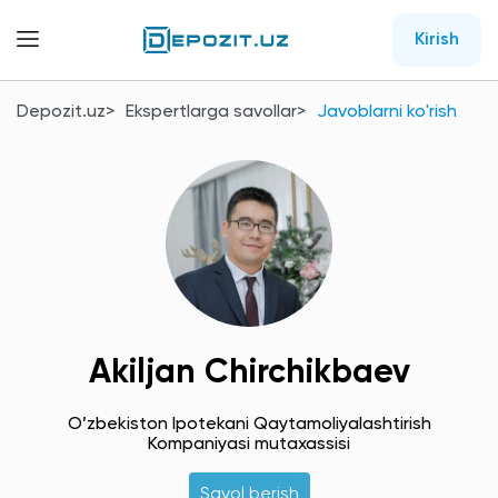
Kirish
Depozit.uz
Ekspertlarga savollar
Javoblarni ko'rish
Akiljan Chirchikbaev
O’zbekiston Ipotekani Qaytamoliyalashtirish
Kompaniyasi mutaxassisi
Savol berish