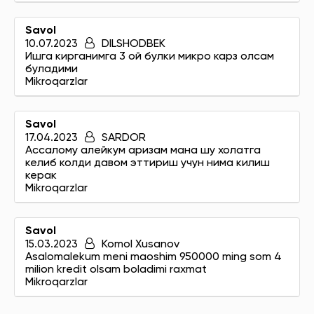
Savol
10.07.2023
DILSHODBEK
Ишга кирганимга 3 ой булки микро карз олсам
буладими
Mikroqarzlar
Savol
17.04.2023
SARDOR
Ассалому алейкум аризам мана шу холатга
келиб колди давом эттириш учун нима килиш
керак
Mikroqarzlar
Savol
15.03.2023
Komol Xusanov
Asalomalekum meni maoshim 950000 ming som 4
milion kredit olsam boladimi raxmat
Mikroqarzlar