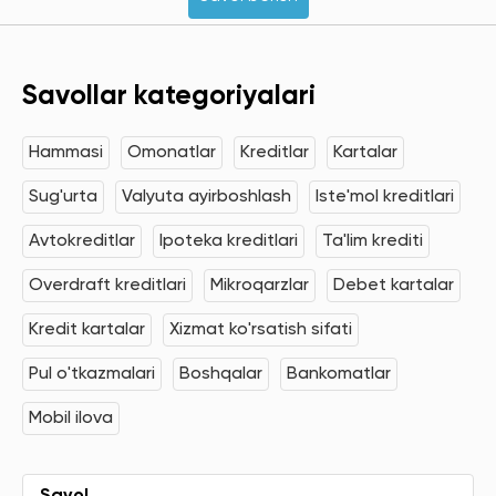
Savollar kategoriyalari
Hammasi
Omonatlar
Kreditlar
Kartalar
Sug'urta
Valyuta ayirboshlash
Iste'mol kreditlari
Avtokreditlar
Ipoteka kreditlari
Ta'lim krediti
Overdraft kreditlari
Mikroqarzlar
Debet kartalar
Kredit kartalar
Xizmat ko'rsatish sifati
Pul o'tkazmalari
Boshqalar
Bankomatlar
Mobil ilova
Savol