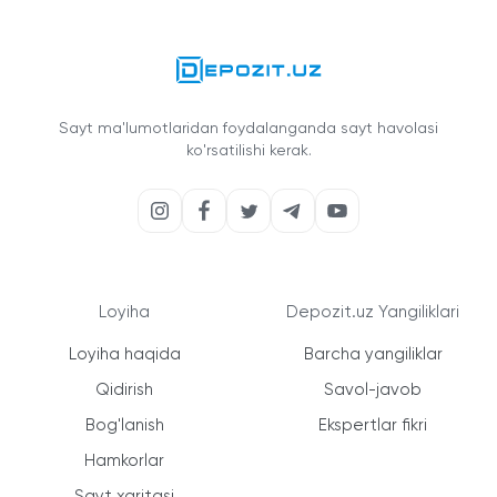
Sayt ma'lumotlaridan foydalanganda sayt havolasi
ko'rsatilishi kerak.
Loyiha
Depozit.uz Yangiliklari
Loyiha haqida
Barcha yangiliklar
Qidirish
Savol-javob
Bog'lanish
Ekspertlar fikri
Hamkorlar
Sayt xaritasi