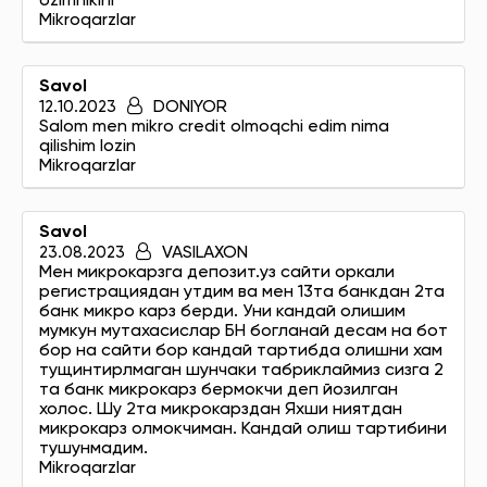
ozimnikini
Mikroqarzlar
Savol
12.10.2023
DONIYOR
Salom men mikro credit olmoqchi edim nima
qilishim lozin
Mikroqarzlar
Savol
23.08.2023
VASILAXON
Мен микрокарзга депозит.уз сайти оркали
регистрациядан утдим ва мен 13та банкдан 2та
банк микро карз берди. Уни кандай олишим
мумкун мутахасислар БН богланай десам на бот
бор на сайти бор кандай тартибда олишни хам
тущинтирлмаган шунчаки табриклаймиз сизга 2
та банк микрокарз бермокчи деп йозилган
холос. Шу 2та микрокарздан Яхши ниятдан
микрокарз олмокчиман. Кандай олиш тартибини
тушунмадим.
Mikroqarzlar