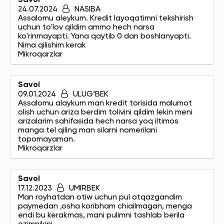
24.07.2024
NASIBA
Assalomu aleykum. Kredit layoqatimni tekshirish
uchun to'lov qildim ammo hech narsa
ko'rinmayapti. Yana qaytib 0 dan boshlanyapti.
Nima qilishim kerak
Mikroqarzlar
Savol
09.01.2024
ULUG‘BEK
Assalomu alaykum man kredit torisida malumot
olish uchun ariza berdim tolivini qildim lekin meni
arizalarim sahifasida hech narsa yoq iltimos
manga tel qiling man silarni nomerilani
topomayaman.
Mikroqarzlar
Savol
17.12.2023
UMIRBEK
Man royhatdan otiw uchun pul otqazgandim
paymedan ,osha koribham chiailmagan, menga
endi bu kerakmas, mani pulimni tashlab berila