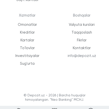
Xizmatlar
Boshqalar
Omonatlar
Valyuta kurslari
Kreditlar
Taqqoslash
Kartalar
Fikrlar
To'lovlar
Kontaktlar
Investitsiyalar
info@depozit.uz
Sug'urta
© Depozit.uz - 2026 | Barcha huquqlar
himoyalangan. "Neo Banking" MCHJ.