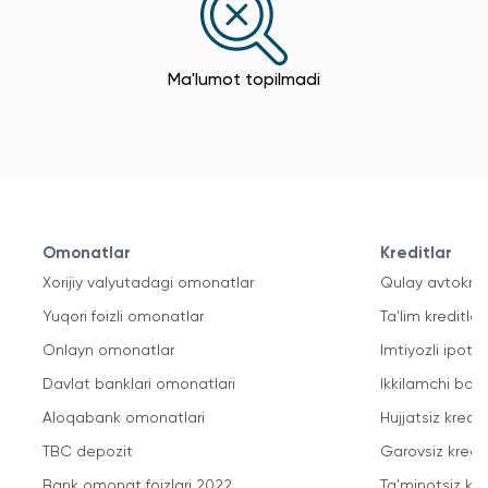
Ma'lumot topilmadi
Omonatlar
Kreditlar
Xorijiy valyutadagi omonatlar
Qulay avtokred
Yuqori foizli omonatlar
Ta'lim kreditlari
Onlayn omonatlar
Imtiyozli ipote
Davlat banklari omonatlari
Ikkilamchi bozo
Aloqabank omonatlari
Hujjatsiz kredit
TBC depozit
Garovsiz kredit
Bank omonat foizlari 2022
Ta'minotsiz kre