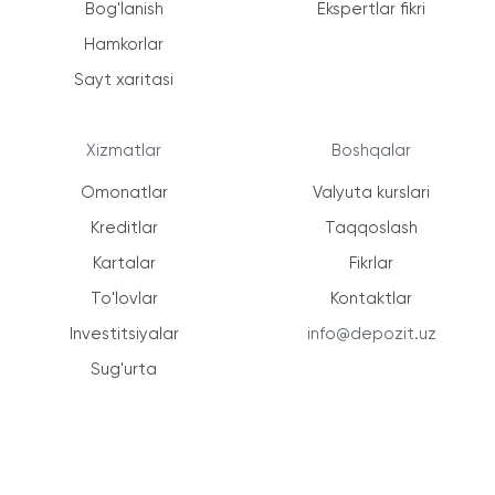
Bog'lanish
Ekspertlar fikri
Hamkorlar
Sayt xaritasi
Xizmatlar
Boshqalar
Omonatlar
Valyuta kurslari
Kreditlar
Taqqoslash
Kartalar
Fikrlar
To'lovlar
Kontaktlar
Investitsiyalar
info@depozit.uz
Sug'urta