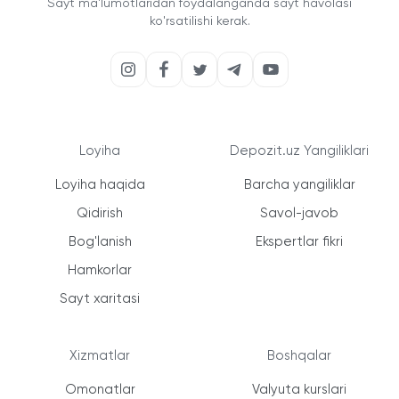
Sayt ma'lumotlaridan foydalanganda sayt havolasi
ko'rsatilishi kerak.
Loyiha
Depozit.uz Yangiliklari
Loyiha haqida
Barcha yangiliklar
Qidirish
Savol-javob
Bog'lanish
Ekspertlar fikri
Hamkorlar
Sayt xaritasi
Xizmatlar
Boshqalar
Omonatlar
Valyuta kurslari