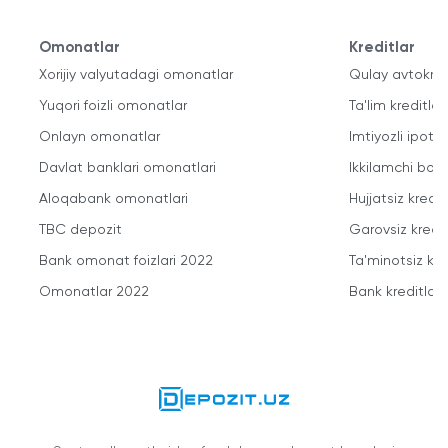
Omonatlar
Kreditlar
Xorijiy valyutadagi omonatlar
Qulay avtokred
Yuqori foizli omonatlar
Ta'lim kreditlari
Onlayn omonatlar
Imtiyozli ipote
Davlat banklari omonatlari
Ikkilamchi bozo
Aloqabank omonatlari
Hujjatsiz kredit
TBC depozit
Garovsiz kredit
Bank omonat foizlari 2022
Ta'minotsiz kre
Omonatlar 2022
Bank kreditlari