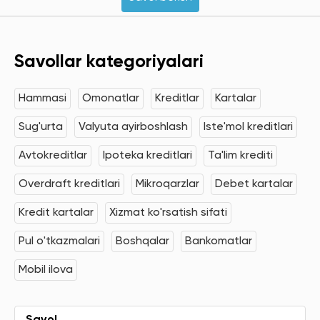
Savollar kategoriyalari
Hammasi
Omonatlar
Kreditlar
Kartalar
Sug'urta
Valyuta ayirboshlash
Iste'mol kreditlari
Avtokreditlar
Ipoteka kreditlari
Ta'lim krediti
Overdraft kreditlari
Mikroqarzlar
Debet kartalar
Kredit kartalar
Xizmat ko'rsatish sifati
Pul o'tkazmalari
Boshqalar
Bankomatlar
Mobil ilova
Savol