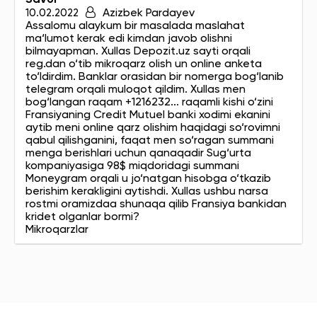
10.02.2022
Azizbek Pardayev
Assalomu alaykum bir masalada maslahat
ma‘lumot kerak edi kimdan javob olishni
bilmayapman. Xullas Depozit.uz sayti orqali
reg.dan o‘tib mikroqarz olish un online anketa
to‘ldirdim. Banklar orasidan bir nomerga bog‘lanib
telegram orqali muloqot qildim. Xullas men
bog‘langan raqam +1216232... raqamli kishi o‘zini
Fransiyaning Credit Mutuel banki xodimi ekanini
aytib meni online qarz olishim haqidagi so‘rovimni
qabul qilishganini, faqat men so‘ragan summani
menga berishlari uchun qanaqadir Sug‘urta
kompaniyasiga 98$ miqdoridagi summani
Moneygram orqali u jo‘natgan hisobga o‘tkazib
berishim kerakligini aytishdi. Xullas ushbu narsa
rostmi oramizdaa shunaqa qilib Fransiya bankidan
kridet olganlar bormi?
Mikroqarzlar