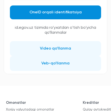
OneID orqali identifikatsiya
id.egov.uz tizimida ro'yxatdan o'tish bo'yicha
qo’llanmalar
Video qo’llanma
Veb-qo’llanma
Omonatlar
Kreditlar
Xorijiy valyutadagi omonatlar
Qulay avtokredit