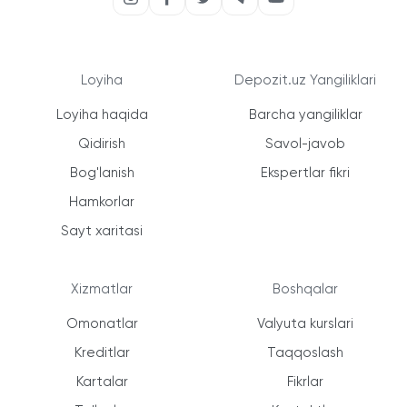
Loyiha
Depozit.uz Yangiliklari
Loyiha haqida
Barcha yangiliklar
Qidirish
Savol-javob
Bog'lanish
Ekspertlar fikri
Hamkorlar
Sayt xaritasi
Xizmatlar
Boshqalar
Omonatlar
Valyuta kurslari
Kreditlar
Taqqoslash
Kartalar
Fikrlar