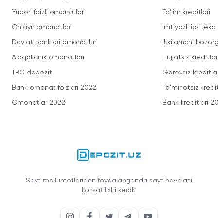
Yuqori foizli omonatlar
Ta'lim kreditlari
Onlayn omonatlar
Imtiyozli ipoteka
Davlat banklari omonatlari
Ikkilamchi bozorg
Aloqabank omonatlari
Hujjatsiz kreditlar
TBC depozit
Garovsiz kreditla
Bank omonat foizlari 2022
Ta'minotsiz kredit
Omonatlar 2022
Bank kreditlari 2
Sayt ma'lumotlaridan foydalanganda sayt havolasi
ko'rsatilishi kerak.