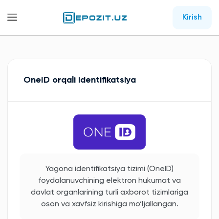
Kirish
OneID orqali identifikatsiya
Yagona identifikatsiya tizimi (OneID)
foydalanuvchining elektron hukumat va
davlat organlarining turli axborot tizimlariga
oson va xavfsiz kirishiga mo‘ljallangan.