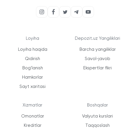
Loyiha
Depozit.uz Yangiliklari
Loyiha haqida
Barcha yangiliklar
Qidirish
Savol-javob
Bog'lanish
Ekspertlar fikri
Hamkorlar
Sayt xaritasi
Xizmatlar
Boshqalar
Omonatlar
Valyuta kurslari
Kreditlar
Taqqoslash