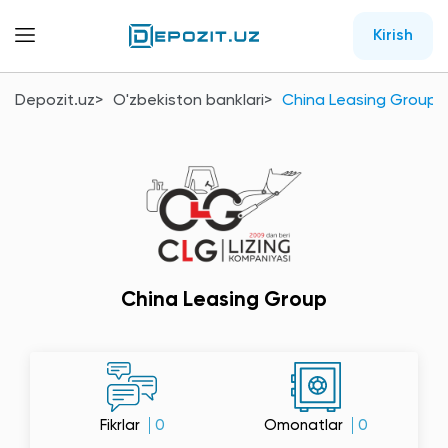
Kirish
Depozit.uz
O'zbekiston banklari
China Leasing Group
China Leasing Group
Fikrlar
0
Omonatlar
0