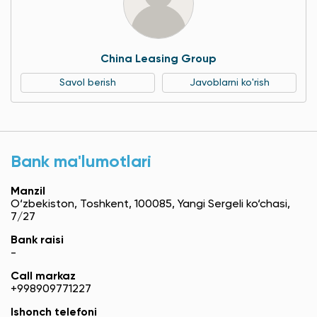
China Leasing Group
Savol berish
Javoblarni ko'rish
Bank ma'lumotlari
Manzil
O‘zbekiston, Toshkent, 100085, Yangi Sergeli ko‘chasi,
7/27
Bank raisi
-
Call markaz
+998909771227
Ishonch telefoni