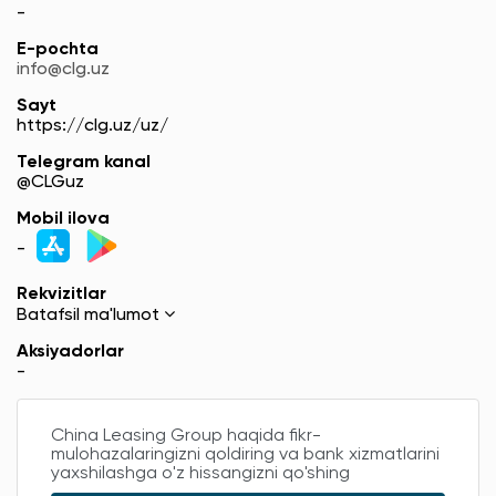
-
E-pochta
info@clg.uz
Sayt
https://clg.uz/uz/
Telegram kanal
@CLGuz
Mobil ilova
-
Rekvizitlar
Batafsil ma'lumot
Aksiyadorlar
-
China Leasing Group haqida fikr-
mulohazalaringizni qoldiring va bank xizmatlarini
yaxshilashga o'z hissangizni qo'shing