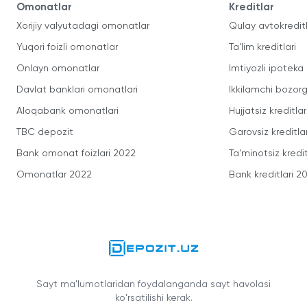
Omonatlar
Kreditlar
Xorijiy valyutadagi omonatlar
Qulay avtokredit
Yuqori foizli omonatlar
Ta'lim kreditlari
Onlayn omonatlar
Imtiyozli ipoteka
Davlat banklari omonatlari
Ikkilamchi bozorg
Aloqabank omonatlari
Hujjatsiz kreditlar
TBC depozit
Garovsiz kreditla
Bank omonat foizlari 2022
Ta'minotsiz kredit
Omonatlar 2022
Bank kreditlari 2
Sayt ma'lumotlaridan foydalanganda sayt havolasi
ko'rsatilishi kerak.