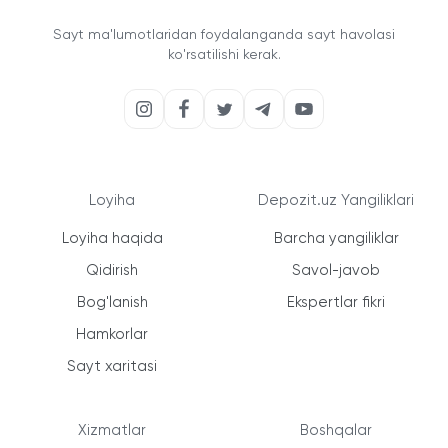
Sayt ma'lumotlaridan foydalanganda sayt havolasi
ko'rsatilishi kerak.
Loyiha
Depozit.uz Yangiliklari
Loyiha haqida
Barcha yangiliklar
Qidirish
Savol-javob
Bog'lanish
Ekspertlar fikri
Hamkorlar
Sayt xaritasi
Xizmatlar
Boshqalar