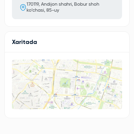
170119, Andijon shahri, Bobur shoh
ko‘chasi, 85-uy
Xaritada