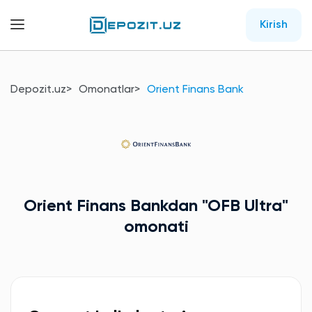
Kirish
Depozit.uz
Omonatlar
Orient Finans Bank
Orient Finans Bankdan
"OFB Ultra"
omonati