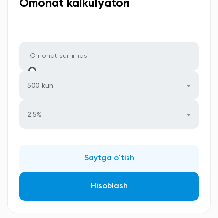
Omonat kalkulyatori
500 kun
2.5%
Saytga o'tish
Hisoblash