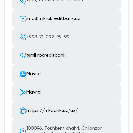
1285; +998-55-503-63-63
info@mikrokreditbank.uz
+998-71-202-99-99
@mikrokreditbank
Мavrid
Мavrid
https://mkbank.uz/uz/
100096, Toshkent shahri, Chilonzor