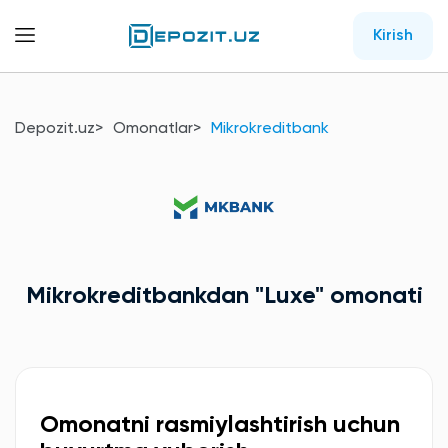
Kirish
Depozit.uz
Omonatlar
Mikrokreditbank
Mikrokreditbankdan
"Luxe"
omonati
Omonatni rasmiylashtirish uchun