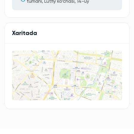
tumani, Lutfiy ko‘chasi, 14-uy
Xaritada