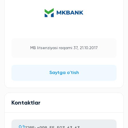
MB litsenziyasi raqami 37, 21.10.2017
Saytga o'tish
Kontaktlar