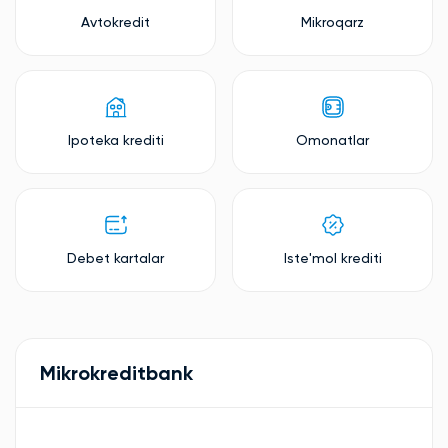
Avtokredit
Mikroqarz
Ipoteka krediti
Omonatlar
Debet kartalar
Iste'mol krediti
Mikrokreditbank