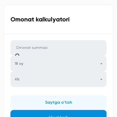
Omonat kalkulyatori
18 oy
4%
Saytga o'tish