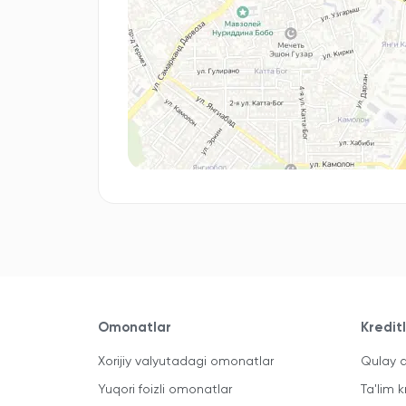
Omonatlar
Kredit
Xorijiy valyutadagi omonatlar
Qulay a
Yuqori foizli omonatlar
Ta'lim k