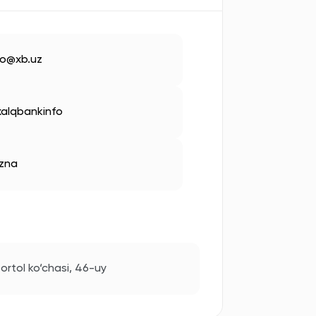
fo@xb.uz
alqbankinfo
zna
ortol ko‘chasi, 46-uy