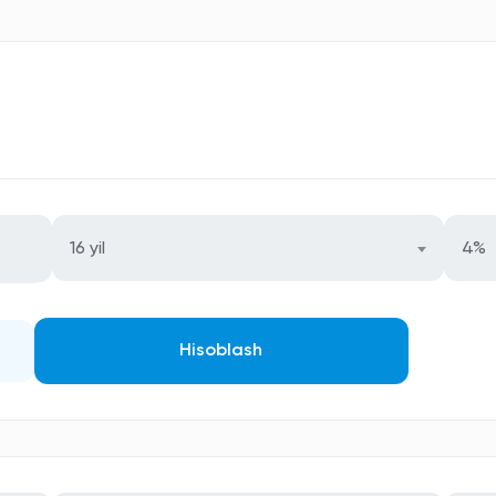
16 yil
4%
Hisoblash