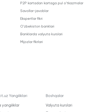
P2P kartadan kartaga pul o'tkazmalar
Savollar-javoblar
Ekspertlar fikri
O'zbekiston banklari
Banklarda valyuta kurslari
Mijozlar fikrlari
t.uz Yangiliklari
Boshqalar
 yangiliklar
Valyuta kurslari