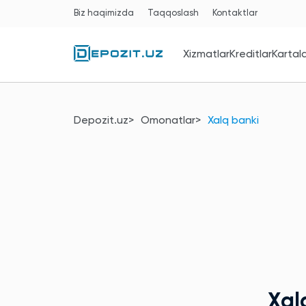
Biz haqimizda
Taqqoslash
Kontaktlar
Xizmatlar
Kreditlar
Kartal
Depozit.uz
Omonatlar
Xalq banki
Xal