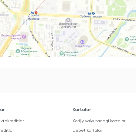
lar
Kartalar
vtokreditlar
Xorijiy valyutadagi kartalar
reditlari
Debet kartalar