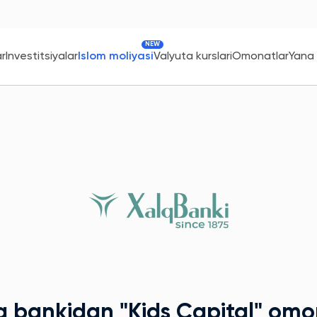
NEW
ar
Investitsiyalar
Islom moliyasi
Valyuta kurslari
Omonatlar
Yana
q bankidan
"Kids Capital"
omon