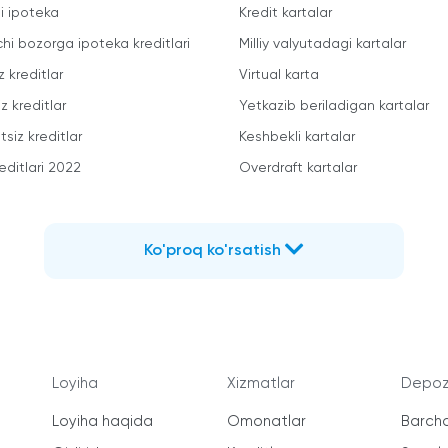
li ipoteka
Kredit kartalar
chi bozorga ipoteka kreditlari
Milliy valyutadagi kartalar
z kreditlar
Virtual karta
z kreditlar
Yetkazib beriladigan kartalar
siz kreditlar
Keshbekli kartalar
editlari 2022
Overdraft kartalar
Ko'proq ko'rsatish
Loyiha
Xizmatlar
Depozi
Loyiha haqida
Omonatlar
Barcha