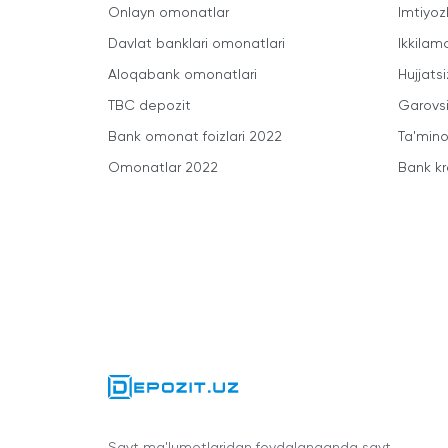
Onlayn omonatlar
Imtiyoz
Davlat banklari omonatlari
Ikkilam
Aloqabank omonatlari
Hujjatsi
TBC depozit
Garovsi
Bank omonat foizlari 2022
Ta'minot
Omonatlar 2022
Bank kr
Sayt ma'lumotlaridan foydalanganda sayt