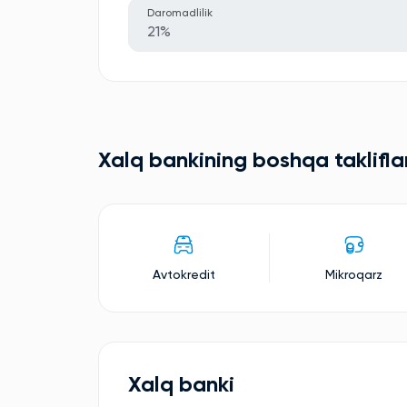
Daromadlilik
21%
Xalq bankining boshqa taklifla
Avtokredit
Mikroqarz
Xalq banki