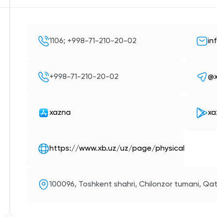
1106; +998-71-210-20-02
in
+998-71-210-20-02
@x
xazna
xa
https://www.xb.uz/uz/page/physical
100096, Toshkent shahri, Chilonzor tumani, Qat