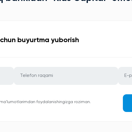
uchun buyurtma yuborish
 ma'lumotlarimdan foydalanishingizga roziman.