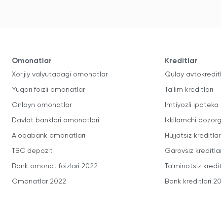
Omonatlar
Kreditlar
Xorijiy valyutadagi omonatlar
Qulay avtokredit
Yuqori foizli omonatlar
Ta'lim kreditlari
Onlayn omonatlar
Imtiyozli ipoteka
Davlat banklari omonatlari
Ikkilamchi bozorg
Aloqabank omonatlari
Hujjatsiz kreditlar
TBC depozit
Garovsiz kreditla
Bank omonat foizlari 2022
Ta'minotsiz kredit
Omonatlar 2022
Bank kreditlari 2