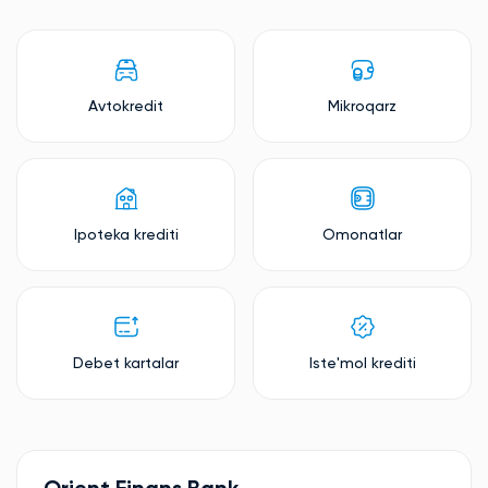
Avtokredit
Mikroqarz
Ipoteka krediti
Omonatlar
Debet kartalar
Iste'mol krediti