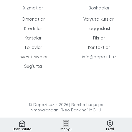
Xizmatlar
Boshqalar
Omonatlar
Valyuta kurslari
Kreditlar
Taqqoslash
Kartalar
Fikrlar
To'lovlar
Kontaktlar
Investitsiyalar
info@depozit.uz
Sug'urta
© Depozit.uz - 2026 | Barcha huquqlar
himoyalangan. "Neo Banking" MCHJ.
Bosh sahifa
Menyu
Profil