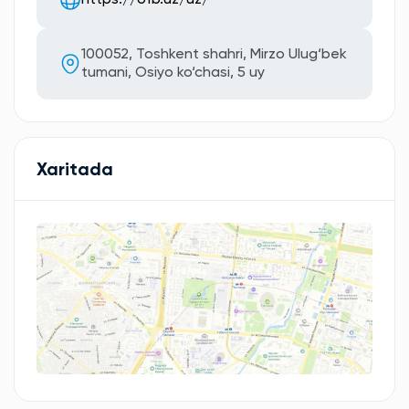
https://ofb.uz/uz/
100052, Toshkent shahri, Mirzo Ulug‘bek
tumani, Osiyo ko‘chasi, 5 uy
Xaritada