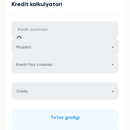
Kredit kalkulyatori
Muddat
Kredit foiz stavkasi
Oddiy
To'lov grafigi