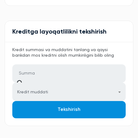
Kreditga layoqatlilikni tekshirish
Kredit summasi va muddatini tanlang va qaysi
bankdan mos kreditni olish mumkinligini bilib oling
Kredit muddati
Tekshirish