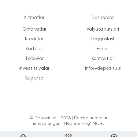
Xizmatlar
Boshqalar
Omonatlar
Valyuta kurslari
Kreditlar
Taqqoslash
Kartalar
Fikrlar
To'lovlar
Kontaktlar
Investitsiyalar
info@depozit.uz
Sug'urta
© Depozit.uz - 2026 | Barcha huquqlar
himoyalangan. "Neo Banking" MCHJ.