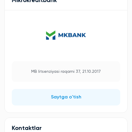
Mikrokreditbank
MB litsenziyasi raqami 37, 21.10.2017
Saytga o'tish
Kontaktlar