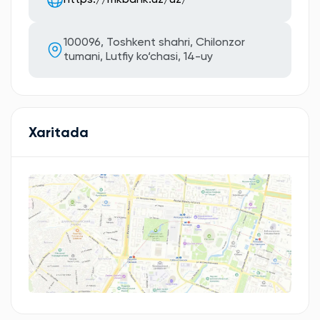
https://mkbank.uz/uz/
100096, Toshkent shahri, Chilonzor
tumani, Lutfiy ko‘chasi, 14-uy
Xaritada