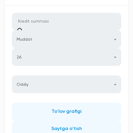
Muddat
26
Oddiy
To'lov grafigi
Saytga o'tish