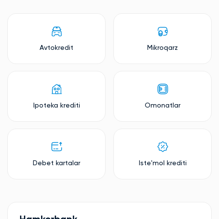
Avtokredit
Mikroqarz
Ipoteka krediti
Omonatlar
Debet kartalar
Iste'mol krediti