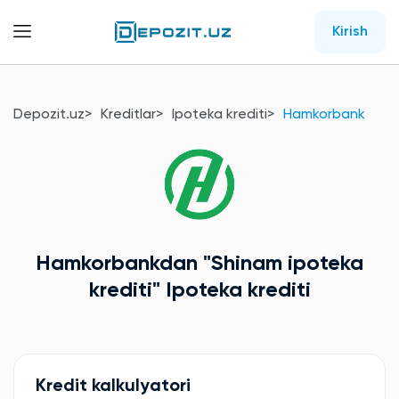
Kirish
Depozit.uz
Kreditlar
Ipoteka krediti
Hamkorbank
Hamkorbankdan
"Shinam ipoteka
krediti"
Ipoteka krediti
Kredit kalkulyatori