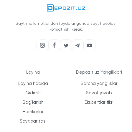
Sayt ma'lumotlaridan foydalanganda sayt havolasi
ko'rsatilishi kerak.
Loyiha
Depozit.uz Yangiliklari
Loyiha haqida
Barcha yangiliklar
Qidirish
Savol-javob
Bog'lanish
Ekspertlar fikri
Hamkorlar
Sayt xaritasi