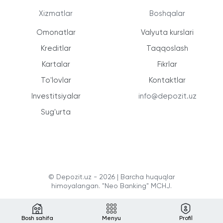
Xizmatlar
Boshqalar
Omonatlar
Valyuta kurslari
Kreditlar
Taqqoslash
Kartalar
Fikrlar
To'lovlar
Kontaktlar
Investitsiyalar
info@depozit.uz
Sug'urta
© Depozit.uz - 2026 | Barcha huquqlar
himoyalangan. "Neo Banking" MCHJ.
Bosh sahifa
Menyu
Profil