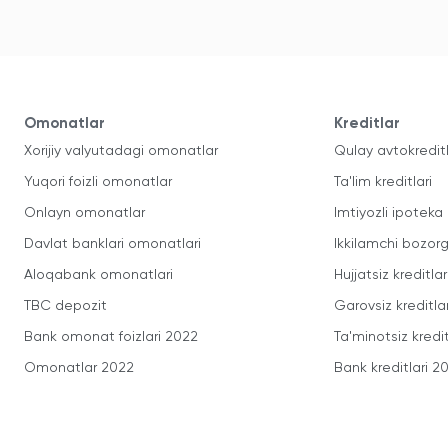
Omonatlar
Kreditlar
Xorijiy valyutadagi omonatlar
Qulay avtokredit
Yuqori foizli omonatlar
Ta'lim kreditlari
Onlayn omonatlar
Imtiyozli ipoteka
Davlat banklari omonatlari
Ikkilamchi bozorg
Aloqabank omonatlari
Hujjatsiz kreditlar
TBC depozit
Garovsiz kreditla
Bank omonat foizlari 2022
Ta'minotsiz kredit
Omonatlar 2022
Bank kreditlari 2