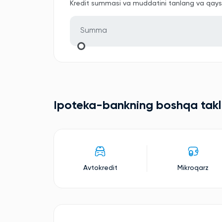
Kredit summasi va muddatini tanlang va qaysi 
Ipoteka-bankning boshqa takli
Avtokredit
Mikroqarz