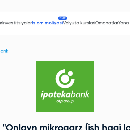
NEW
ar
Investitsiyalar
Islom moliyasi
Valyuta kurslari
Omonatlar
Yana
bank
n
"Onlayn mikroqarz (ish haqi lo