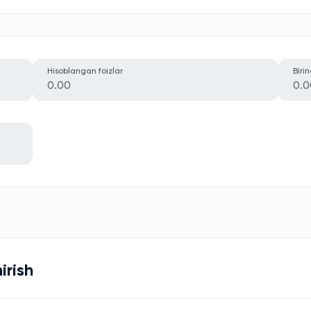
Hisoblangan foizlar
Biri
0.00
0.0
irish