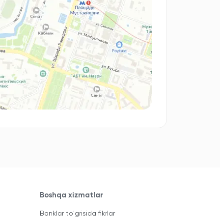
Boshqa xizmatlar
Banklar to'grisida fikrlar