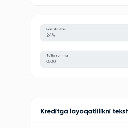
Foiz stavkasi
24%
To'liq summa
0.00
Kreditga layoqatlilikni teksh