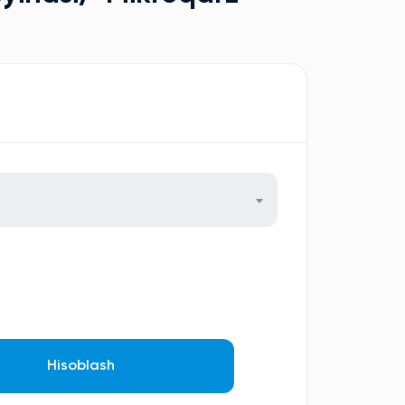
Hisoblash