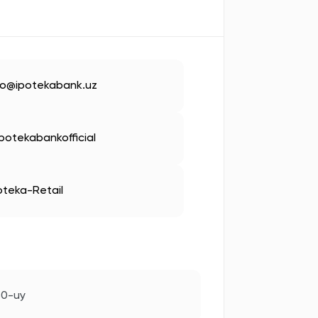
fo@ipotekabank.uz
potekabankofficial
oteka-Retail
30-uy