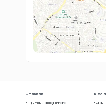
Omonatlar
Kredit
Xorijiy valyutadagi omonatlar
Qulay a