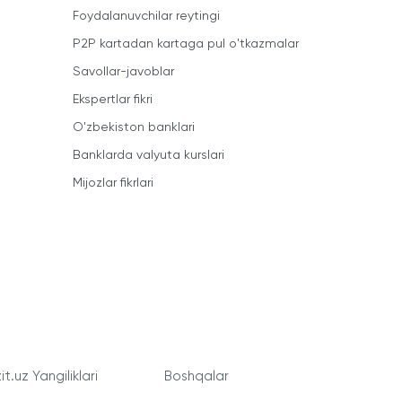
Foydalanuvchilar reytingi
P2P kartadan kartaga pul o'tkazmalar
Savollar-javoblar
Ekspertlar fikri
O'zbekiston banklari
Banklarda valyuta kurslari
Mijozlar fikrlari
t.uz Yangiliklari
Boshqalar