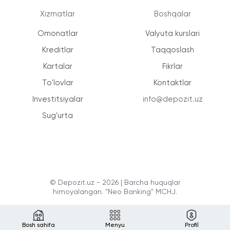
Xizmatlar
Boshqalar
Omonatlar
Valyuta kurslari
Kreditlar
Taqqoslash
Kartalar
Fikrlar
To'lovlar
Kontaktlar
Investitsiyalar
info@depozit.uz
Sug'urta
© Depozit.uz - 2026 | Barcha huquqlar
himoyalangan. "Neo Banking" MCHJ.
Bosh sahifa
Menyu
Profil