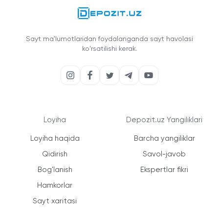
Sayt ma'lumotlaridan foydalanganda sayt havolasi
ko'rsatilishi kerak.
Loyiha
Depozit.uz Yangiliklari
Loyiha haqida
Barcha yangiliklar
Qidirish
Savol-javob
Bog'lanish
Ekspertlar fikri
Hamkorlar
Sayt xaritasi