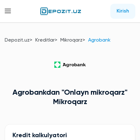
Kirish
Depozit.uz
Kreditlar
Mikroqarz
Agrobank
Agrobankdan
"Onlayn mikroqarz"
Mikroqarz
Kredit kalkulyatori