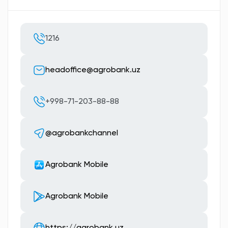
1216
headoffice@agrobank.uz
+998-71-203-88-88
@agrobankchannel
Agrobank Mobile
Agrobank Mobile