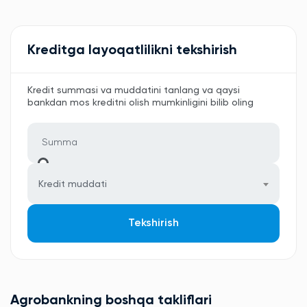
Kreditga layoqatlilikni tekshirish
Kredit summasi va muddatini tanlang va qaysi
bankdan mos kreditni olish mumkinligini bilib oling
Kredit muddati
Tekshirish
Agrobankning boshqa takliflari