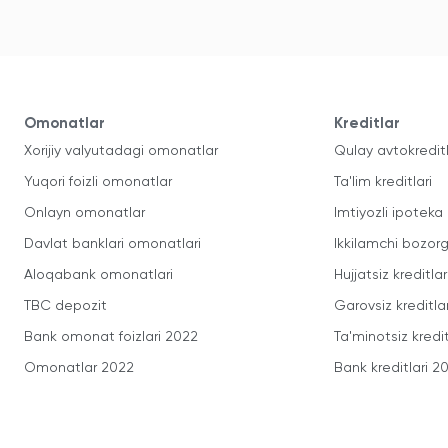
Omonatlar
Kreditlar
Xorijiy valyutadagi omonatlar
Qulay avtokredit
Yuqori foizli omonatlar
Ta'lim kreditlari
Onlayn omonatlar
Imtiyozli ipoteka
Davlat banklari omonatlari
Ikkilamchi bozorg
Aloqabank omonatlari
Hujjatsiz kreditlar
TBC depozit
Garovsiz kreditla
Bank omonat foizlari 2022
Ta'minotsiz kredit
Omonatlar 2022
Bank kreditlari 2