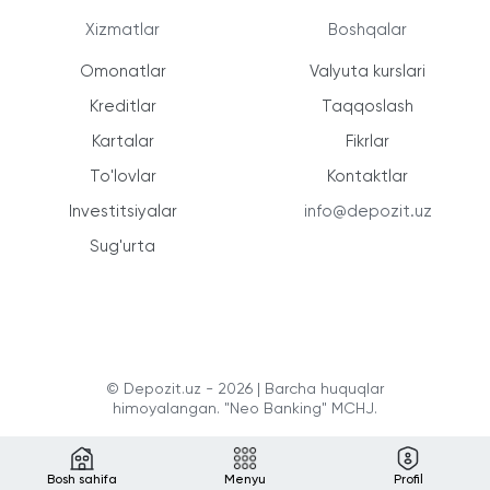
Xizmatlar
Boshqalar
Omonatlar
Valyuta kurslari
Kreditlar
Taqqoslash
Kartalar
Fikrlar
To'lovlar
Kontaktlar
Investitsiyalar
info@depozit.uz
Sug'urta
© Depozit.uz - 2026 | Barcha huquqlar
himoyalangan. "Neo Banking" MCHJ.
Bosh sahifa
Menyu
Profil