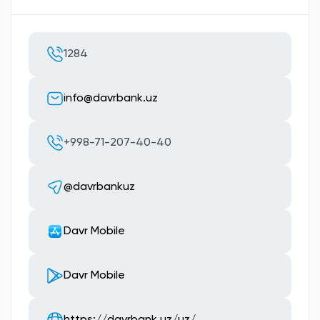
1284
info@davrbank.uz
+998-71-207-40-40
@davrbankuz
Davr Mobile
Davr Mobile