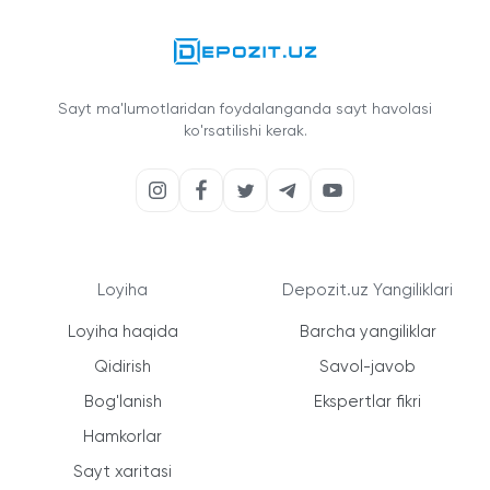
Sayt ma'lumotlaridan foydalanganda sayt havolasi
ko'rsatilishi kerak.
Loyiha
Depozit.uz Yangiliklari
Loyiha haqida
Barcha yangiliklar
Qidirish
Savol-javob
Bog'lanish
Ekspertlar fikri
Hamkorlar
Sayt xaritasi