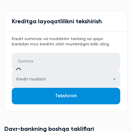
Kreditga layoqatlilikni tekshirish
Kredit summasi va muddatini tanlang va qaysi
bankdan mos kreditni olish mumkinligini bilib oling
Kredit muddati
Tekshirish
Davr-bankning boshqa takliflari